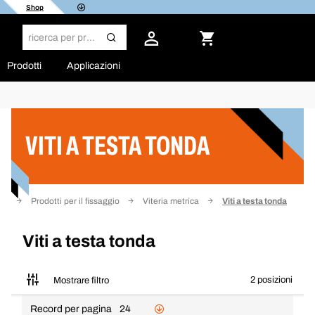
Shop
Prodotti
Applicazioni
Filtro
VITI A TESTA TONDA
ale
Prodotti per il fissaggio
Viteria metrica
Viti a testa tonda
Viti a testa tonda
2 posizioni
Mostrare filtro
Record per pagina
24