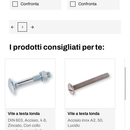
Confronta
Confronta
1
I prodotti consigliati per te:
Vite a testa tonda
Vite a testa tonda
S
DIN 603, Acciaio, 4.6,
Acciaio inox A2, 50,
4
Zincato, Con collo
Lucido
s