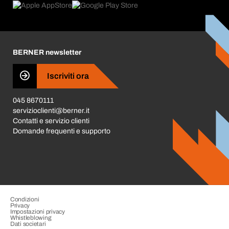
Trova prodotti
Cosa ci spinge
Cataloghi e brochure
Corporate Responsibility
Carriera
BERNER newsletter
Business Conduct
Iscriviti ora
045 8670111
servizioclienti@berner.it
Contatti e servizio clienti
Domande frequenti e supporto
Condizioni
Privacy
Impostazioni privacy
Whistleblowing
Dati societari