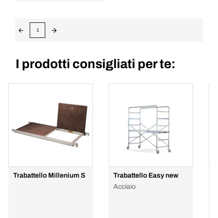
1
I prodotti consigliati per te:
Trabattello Millenium S
Trabattello Easy new
T
Acciaio
A