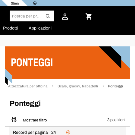
Shop
Prodotti
Applicazioni
Filtro
PONTEGGI
Attrezzatura per officina
Scale, gradini, trabattelli
Ponteggi
Ponteggi
3 posizioni
Mostrare filtro
Record per pagina
24