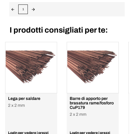
1
I prodotti consigliati per te:
Lega per saldare
Barre di apporto per
R
brasatura rame/fosforo
S
2 x 2 mm
CuP179
e
2 x 2 mm
2
Login per vedere i prezzi
Login per vedere i prezzi
L