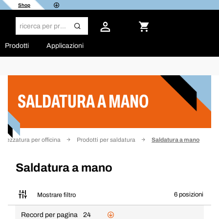
Shop
Prodotti
Applicazioni
Filtro
SALDATURA A MANO
ttrezzatura per officina
Prodotti per saldatura
Saldatura a mano
Saldatura a mano
6 posizioni
Mostrare filtro
Record per pagina
24