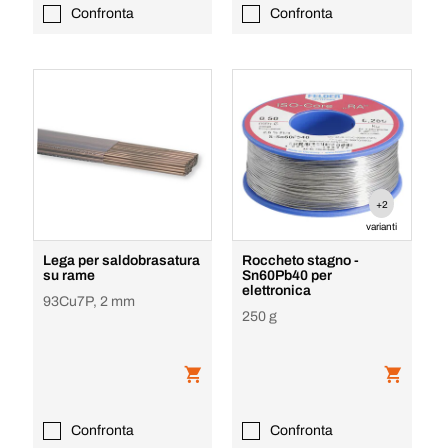
Confronta
Confronta
+2
varianti
Lega per saldobrasatura
Roccheto stagno -
su rame
Sn60Pb40 per
elettronica
93Cu7P, 2 mm
250 g
Confronta
Confronta