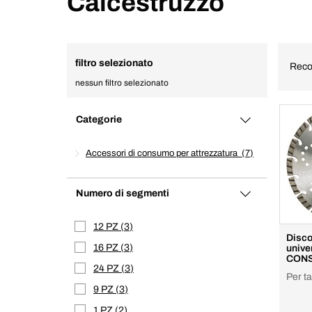
Calcestruzzo
filtro selezionato
Reco
nessun filtro selezionato
Categorie
Accessori di consumo per attrezzatura
7
Numero di segmenti
12 PZ
3
Disco
16 PZ
3
unive
CONS
24 PZ
3
Per ta
9 PZ
3
1 PZ
2