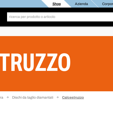
Shop
Azienda
Corpor
STRUZZO
ura
Dischi da taglio diamantati
Calcestruzzo