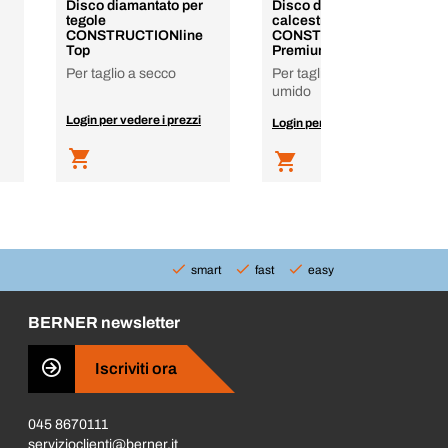
Disco diamantato per
Disco diamantato per
tegole
calcestruzzo
CONSTRUCTIONline
CONSTRUCTIONline
Top
Premium
Per taglio a secco
Per taglio a secco e a
umido
Login per vedere i prezzi
Login per vedere i prezzi
smart
fast
easy
BERNER newsletter
Iscriviti ora
045 8670111
servizioclienti@berner.it