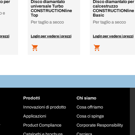
o per
Disco diamantato
Disco diamantato per
universale Turbo
calcestruzzo
CONSTRUCTIONline
CONSTRUCTIONline
o e
Top
Basic
Per taglio a secco
Per taglio a secco
prezzi
Login per vedere i prezzi
Login per vedere i prezzi
Prodotti
Chi siamo
Innovazioni di prodotto
Cosa offriamo
Applicazioni
Cosa ci spinge
y
Product Compliance
Corporate Responsibility
Cataloghi e brochure
Carriera