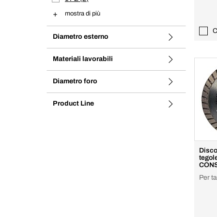
mostra di più
C
Diametro esterno
Materiali lavorabili
Diametro foro
Product Line
Disco
tegol
CONS
Per ta