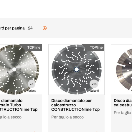
rd per pagina
24
TOPline
TOPline
+7
+10
varianti
varianti
 diamantato
Disco diamantato per
Disco dia
rsale Turbo
calcestruzzo
calcestr
TRUCTIONline Top
CONSTRUCTIONline Top
Per tagli
glio a secco
Per taglio a secco