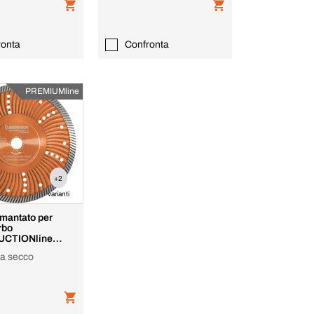
ronta
Confronta
PREMIUMline
+2
varianti
mantato per
rbo
CTIONline
 a secco