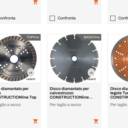
onfronta
Confronta
Conf
TOPline
BASICline
+4
+5
varianti
varianti
 diamantato per
Disco diamantato per
Disco dia
e
calcestruzzo
tegole Tu
TRUCTIONline Top
CONSTRUCTIONline
CONSTRU
Basic
Premium
glio a secco
Per taglio a secco
Per taglio