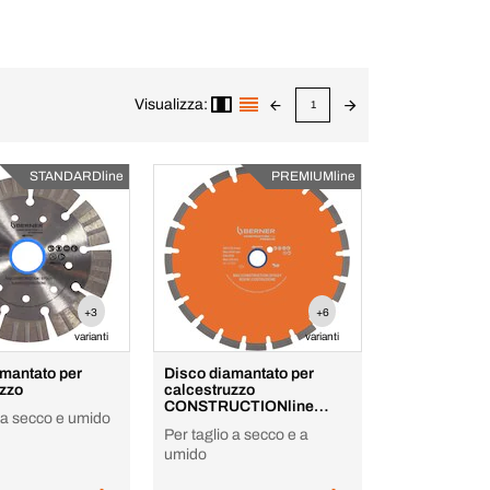
Visualizza:
1
STANDARDline
PREMIUMline
+3
+6
varianti
varianti
mantato per
Disco diamantato per
uzzo
calcestruzzo
CONSTRUCTIONline
o a secco e umido
Premium
Per taglio a secco e a
umido