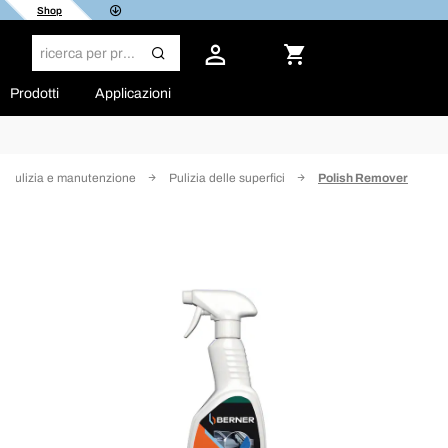
Shop
Prodotti
Applicazioni
Pulizia e manutenzione
Pulizia delle superfici
Polish Remover