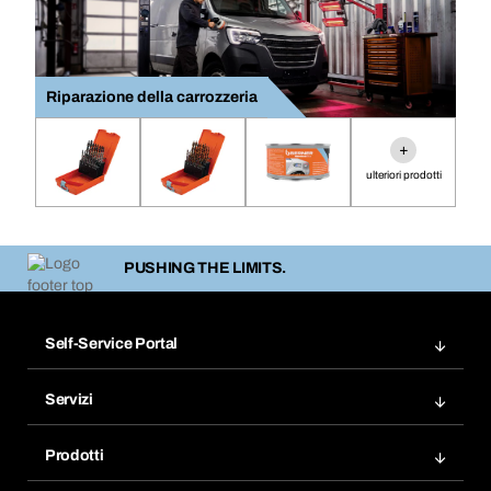
Riparazione della carrozzeria
+
ulteriori prodotti
PUSHING THE LIMITS.
Self-Service Portal
Ordini
Servizi
Fatture
Bera Modul
Modelli d'ordine
Prodotti
Bera Smart
Acquista di nuovo
Innovazioni di prodotto