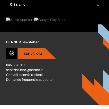
Chemical Safety Management
Chi siamo
Ordini programmati
Applicazioni
eProcurement
Cosa offriamo
FAQ
Product Compliance
Trova prodotti
Cosa ci spinge
Cataloghi e brochure
Corporate Responsibility
Carriera
BERNER newsletter
Business Conduct
Iscriviti ora
045 8670111
servizioclienti@berner.it
Contatti e servizio clienti
Domande frequenti e supporto