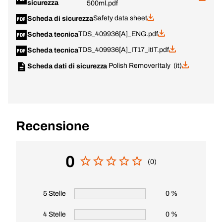
sicurezza
500ml.pdf
Safety data sheet
Scheda di sicurezza
TDS_409936[A]_ENG.pdf
Scheda tecnica
TDS_409936[A]_IT17_itIT.pdf
Scheda tecnica
Polish Remover
Italy (it)
Scheda dati di sicurezza
Recensione
0
(0)
5 Stelle
0 %
4 Stelle
0 %