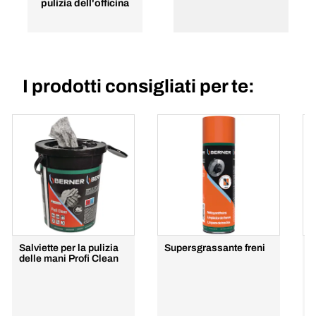
pulizia dell'officina
I prodotti consigliati per te:
Salviette per la pulizia
Supersgrassante freni
H
delle mani Profi Clean