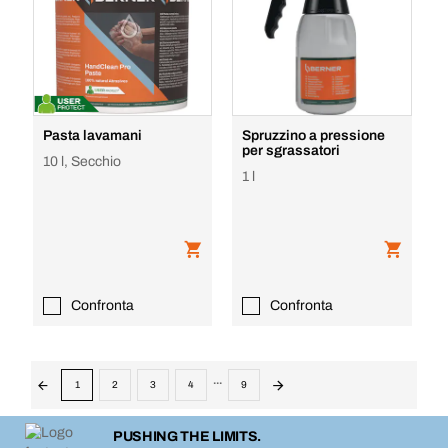
Pasta lavamani
Spruzzino a pressione
per sgrassatori
10 l, Secchio
1 l
Confronta
Confronta
...
1
2
3
4
9
PUSHING THE LIMITS.