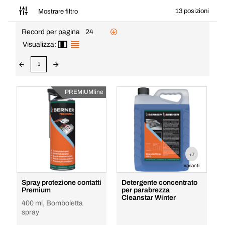
13 posizioni
Mostrare filtro
Record per pagina
24
Visualizza:
1
PREMIUMline
+7
varianti
Spray protezione contatti
Detergente concentrato
Premium
per parabrezza
Cleanstar Winter
400 ml, Bomboletta
spray