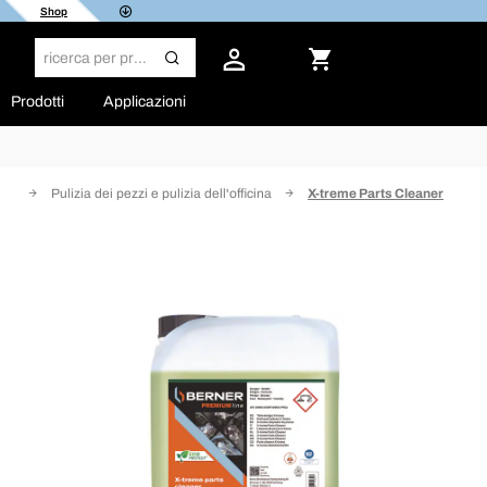
Shop
Prodotti
Applicazioni
one
Pulizia dei pezzi e pulizia dell'officina
X-treme Parts Cleaner