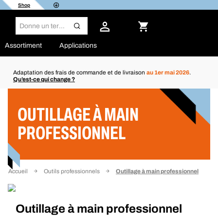
Shop
Assortiment
Applications
Adaptation des frais de commande et de livraison
au 1er mai 2026
.
Qu’est-ce qui change ?
Filtre
OUTILLAGE À MAIN
PROFESSIONNEL
Accueil
Outils professionnels
Outillage à main professionnel
Outillage à main professionnel