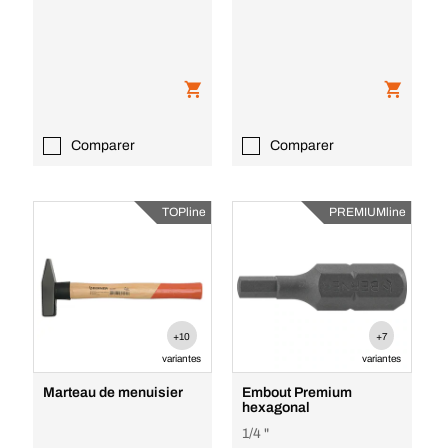
Comparer
Comparer
TOPline
PREMIUMline
+10
+7
variantes
variantes
Marteau de menuisier
Embout Premium
hexagonal
1/4 "