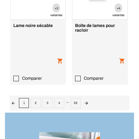
+3
+4
variantes
variantes
Lame noire sécable
Boîte de lames pour
racloir
Comparer
Comparer
...
1
2
3
4
52