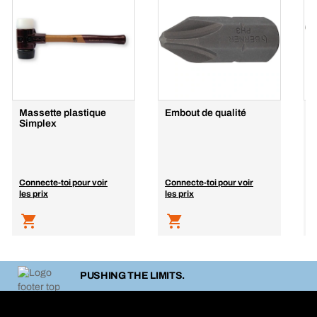
Massette plastique
Embout de qualité
J
Simplex
m
e
Connecte-toi pour voir
Connecte-toi pour voir
C
les prix
les prix
l
PUSHING THE LIMITS.