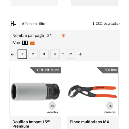
1.232 résultat(s)
Afficher le filtre
Nombre par page
24
Vue:
...
1
2
3
4
52
PREMIUMline
TOPline
+6
+5
variantes
variantes
Douilles Impact 1/2"
Pince multiprises MX
Premium