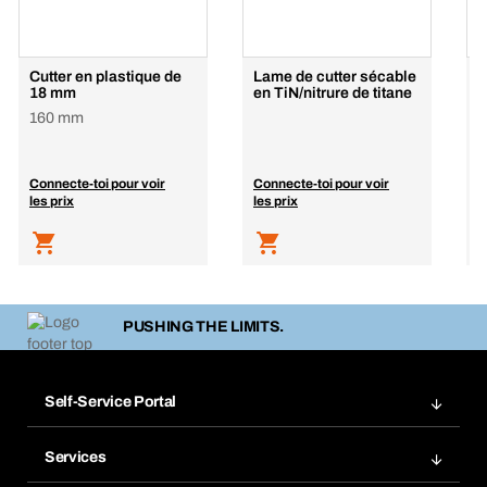
Cutter en plastique de
Lame de cutter sécable
C
18 mm
en TiN/nitrure de titane
P
160 mm
p
Connecte-toi pour voir
Connecte-toi pour voir
C
les prix
les prix
l
PUSHING THE LIMITS.
Self-Service Portal
Commandes
Services
Factures