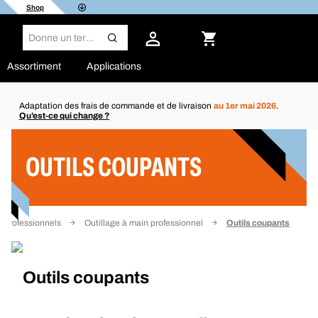
Shop
Assortiment
Applications
Adaptation des frais de commande et de livraison
au 1er mai 2026
.
Qu’est-ce qui change ?
Filtre
OUTILS COUPANTS
s professionnels
Outillage à main professionnel
Outils coupants
Outils coupants