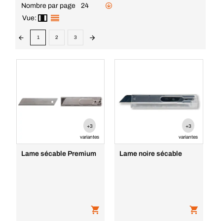
Nombre par page
24
Vue:
1
2
3
+3
+3
variantes
variantes
Lame sécable Premium
Lame noire sécable