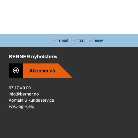
smart
fast
easy
BERNER nyhetsbrev
Abonner nå
67 17 49 00
info@berner.no
Kontakt & kundeservice
FAQ og Hjelp