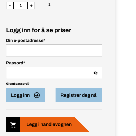
1
-
+
Logg inn for å se priser
Din e-postadresse
*
Passord
*
Glemt passord?
Logg inn
Registrer deg nå
Legg i handlevognen