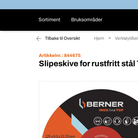
Sortiment
Bruksområder
Tilbake til Oversikt
Hjem
Verktøytilb
Artikkelnr.:
844675
Slipeskive for rustfritt stål