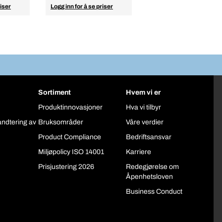
riser
Logg inn for å se priser
Sortiment
Hvem vi er
Produktinnovasjoner
Hva vi tilbyr
åndtering av
Bruksområder
Våre verdier
Product Compliance
Bedriftsansvar
Miljøpolicy ISO 14001
Karriere
Prisjustering 2026
Redegjørelse om
Åpenhetsloven
Business Conduct