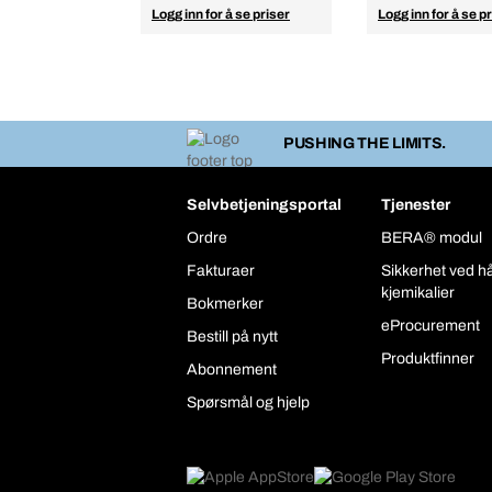
Logg inn for å se priser
Logg inn for å se p
PUSHING THE LIMITS.
Selvbetjeningsportal
Tjenester
Ordre
BERA® modul
Fakturaer
Sikkerhet ved h
kjemikalier
Bokmerker
eProcurement
Bestill på nytt
Produktfinner
Abonnement
Spørsmål og hjelp