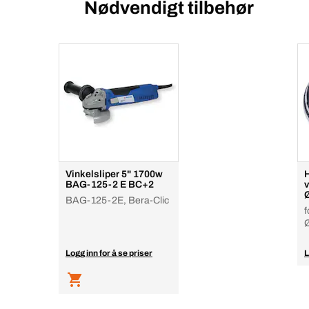
Nødvendigt tilbehør
Vinkelsliper 5" 1700w
H
BAG-125-2 E BC+2
v
BAG-125-2E, Bera-Clic
f
Logg inn for å se priser
L