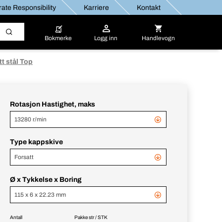
ate Responsibility
Karriere
Kontakt
Bokmerke
Logg inn
Handlevogn
tt stål Top
Rotasjon Hastighet, maks
13280 r/min
Type kappskive
Forsatt
Ø x Tykkelse x Boring
115 x 6 x 22.23 mm
Antall
Pakke str / STK