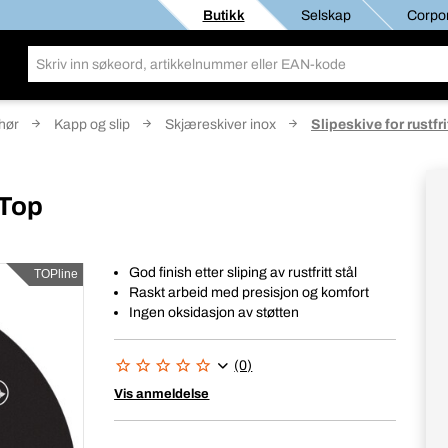
Butikk
Selskap
Corpor
ehør
Kapp og slip
Skjæreskiver inox
Slipeskive for rustfri
 Top
God finish etter sliping av rustfritt stål
TOPline
Raskt arbeid med presisjon og komfort
Ingen oksidasjon av støtten
(0)
Vis anmeldelse