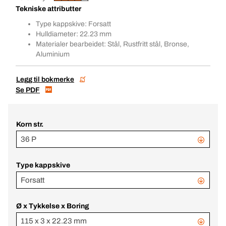
Tekniske attributter
Type kappskive: Forsatt
Hulldiameter: 22.23 mm
Materialer bearbeidet: Stål, Rustfritt stål, Bronse,
Aluminium
Legg til bokmerke
Se PDF
Korn str.
36 P
Type kappskive
Forsatt
Ø x Tykkelse x Boring
115 x 3 x 22.23 mm