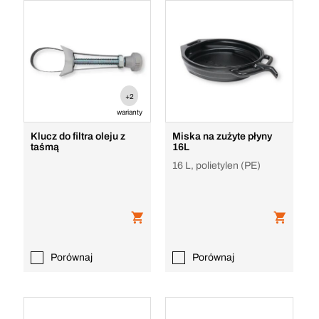
+2
warianty
Klucz do filtra oleju z
Miska na zużyte płyny
taśmą
16L
16 L, polietylen (PE)
Porównaj
Porównaj