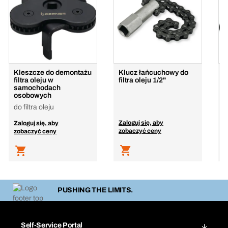
Kleszcze do demontażu
Klucz łańcuchowy do
N
filtra oleju w
filtra oleju 1/2"
samochodach
osobowych
do filtra oleju
Zaloguj się, aby
Z
Zaloguj się, aby
zobaczyć ceny
z
zobaczyć ceny
PUSHING THE LIMITS.
Self-Service Portal