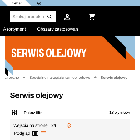
E-sklep
Asortyment
Obszary zastosowań
SERWIS OLEJOWY
Filtruj
dzia ręczne
Specjalne narzędzia samochodowe
Serwis olejowy
Serwis olejowy
18 wyników
Pokaż filtr
Wejścia na stronę
24
Podgląd: