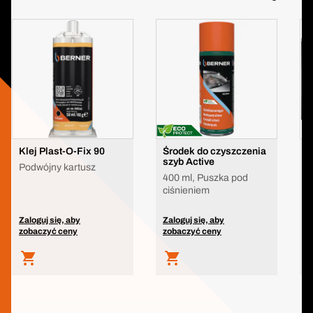
Klej Plast-O-Fix 90
Środek do czyszczenia
A
szyb Active
n
Podwójny kartusz
400 ml, Puszka pod
ciśnieniem
Zaloguj się, aby
Zaloguj się, aby
Z
zobaczyć ceny
zobaczyć ceny
z