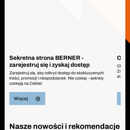
Sekretna strona BERNER -
Odbi
zarejestruj się i zyskaj dostęp
Chcesz
Zrób za
Zarejestruj się, aby odkryć dostęp do ekskluzywnych
dodate
treści, promocji i niespodzianek. Nie czekaj – sekrety
czekają na Ciebie!
Więcej
Wię
Nasze nowości i rekomendacje