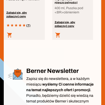
nieszczelności
u
400 ml, Puszka pod
F
<BR>ciśnieniem
Zaloguj się, aby
zobaczyć ceny
Z
z
Zaloguj się, aby
(7)
zobaczyć ceny
Berner Newsletter
Zapisz się do newslettera, a w każdym
miesiącu
wyślemy Ci cenne informacje
na temat najlepszych ofert i promocji
.
Ponadto, będziemy dzielić się wiedzą na
temat produktów Berner i skutecznym