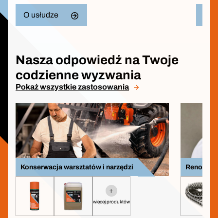
O usłudze
Pob
Nasza odpowiedź na Twoje
codzienne wyzwania
Pokaż wszystkie zastosowania
Konserwacja warsztatów i narzędzi
Renowacj
+
więcej produktów