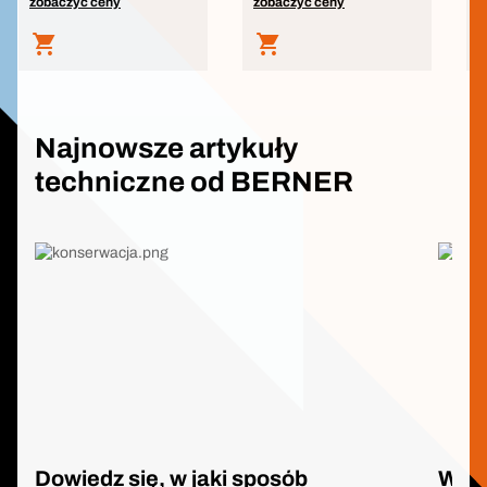
zobaczyć ceny
zobaczyć ceny
z
Najnowsze artykuły
techniczne od BERNER
Dowiedz się, w jaki sposób
Wkrę