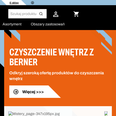
E-sklep
Asortyment
Obszary zastosowań
CZYSZCZENIE WNĘTRZ Z
BERNER
Odkryj szeroką ofertę produktów do czyszczenia
wnętrz
Więcej >>>