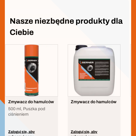
Nasze niezbędne produkty dla
Ciebie
Zmywacz do hamulców
Zmywacz do hamulców
O
500 ml, Puszka pod
ciśnieniem
Zaloguj się, aby
Zaloguj się, aby
Z