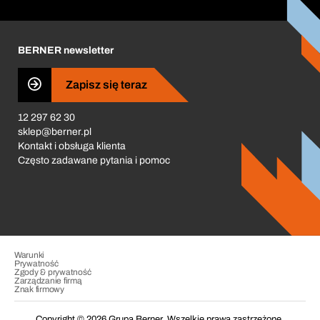
Kariera
Business Conduct
BERNER newsletter
Zapisz się teraz
12 297 62 30
sklep@berner.pl
Kontakt i obsługa klienta
Często zadawane pytania i pomoc
Warunki
Prywatność
Zgody & prywatność
Zarządzanie firmą
Znak firmowy
Copyright © 2026 Grupa Berner. Wszelkie prawa zastrzeżone.