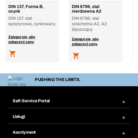
DIN 137, Forma B,
DIN 6796, stal
D
ocynk
nierdzewna A2
n
DIN 137, stal
DIN 6796, stal
D
sprężynowa, cynkowany
szlachetna A2, A2
A
błyszczący
Zaloguj się, aby
Z
Zaloguj się, aby
zobaczyć ceny
z
zobaczyć ceny
PUSHING THE LIMITS.
Self-Service Portal
Zamówienia
Usługi
Faktury
Bera Moduł
Ponowne zamówienie
Asortyment
Bera Smart