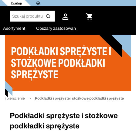
E-sklep
Asortyment
Obszary zastosowań
PODKŁADKI SPRĘŻYSTE I
Filtruj
STOŻKOWE PODKŁADKI
SPRĘŻYSTE
ki i pierścienie
Podkładki sprężyste i stożkowe podkładki sprężyste
Podkładki sprężyste i stożkowe
podkładki sprężyste