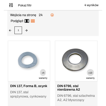
4 wyników
Pokaż filtr
Wejścia na stronę
24
Podgląd:
1
+4
+13
warianty
warianty
DIN 137, Forma B, ocynk
DIN 6796, stal
nierdzewna A2
DIN 137, stal
DIN 6796, stal szlachetna
sprężynowa, cynkowany
A2, A2 błyszczący