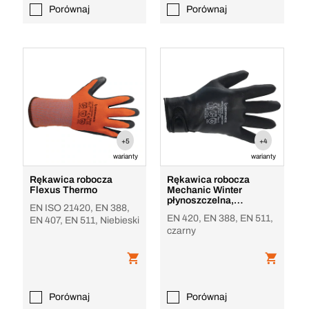
Porównaj
Porównaj
+5
+4
warianty
warianty
Rękawica robocza
Rękawica robocza
Flexus Thermo
Mechanic Winter
płynoszczelna,
EN ISO 21420, EN 388,
piaskowy lateks, czarna
EN 420, EN 388, EN 511,
EN 407, EN 511, Niebieski
czarny
Porównaj
Porównaj