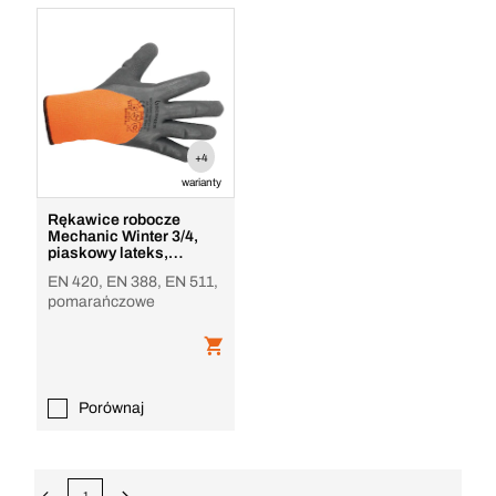
+4
warianty
Rękawice robocze
Mechanic Winter 3/4,
piaskowy lateks,
pomarańczowe
EN 420, EN 388, EN 511,
pomarańczowe
Porównaj
1