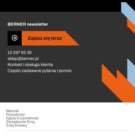
Zamówienia cykliczne
Corporate Responsibility
Kariera
BERNER newsletter
Business Conduct
Zapisz się teraz
12 297 62 30
sklep@berner.pl
Kontakt i obsługa klienta
Często zadawane pytania i pomoc
Warunki
Prywatność
Zgody & prywatność
Zarządzanie firmą
Znak firmowy