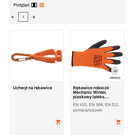
Podgląd:
1
+5
warianty
Uchwyt na rękawice
Rękawice robocze
Mechanic Winter,
piaskowy lateks,
pomarańczowe
EN 420, EN 388, EN 511,
pomarańczowe