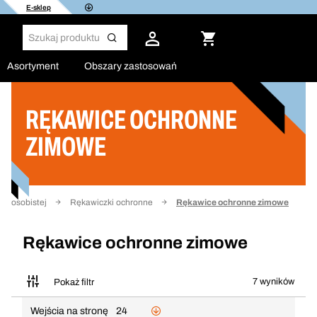
E-sklep
Asortyment
Obszary zastosowań
RĘKAWICE OCHRONNE
Filtruj
ZIMOWE
ny osobistej
Rękawiczki ochronne
Rękawice ochronne zimowe
Rękawice ochronne zimowe
7 wyników
Pokaż filtr
Wejścia na stronę
24