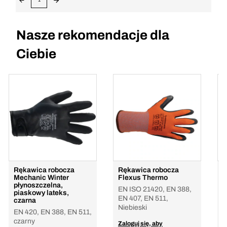
Nasze rekomendacje dla
Ciebie
Rękawica robocza
Rękawica robocza
R
Mechanic Winter
Flexus Thermo
M
płynoszczelna,
l
EN ISO 21420, EN 388,
piaskowy lateks,
E
EN 407, EN 511,
czarna
n
Niebieski
EN 420, EN 388, EN 511,
czarny
Z
Zaloguj się, aby