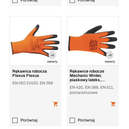
Porównaj
Porównaj
+5
+5
warianty
warianty
Rękawica robocza
Rękawice robocze
Flexus Flexus
Mechanic Winter,
piaskowy lateks,
EN ISO 21420, EN 388
pomarańczowe
EN 420, EN 388, EN 511,
pomarańczowe
Porównaj
Porównaj