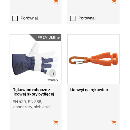
Porównaj
Porównaj
PREMIUMline
+3
warianty
Rękawice robocze z
Uchwyt na rękawice
licowej skóry bydlęcej
EN 420, EN 388,
jasnoszary, niebieski