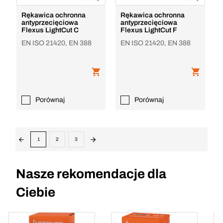
Rękawica ochronna
Rękawica ochronna
antyprzecięciowa
antyprzecięciowa
Flexus LightCut C
Flexus LightCut F
EN ISO 21420, EN 388
EN ISO 21420, EN 388
Porównaj
Porównaj
1
2
3
Nasze rekomendacje dla
Ciebie