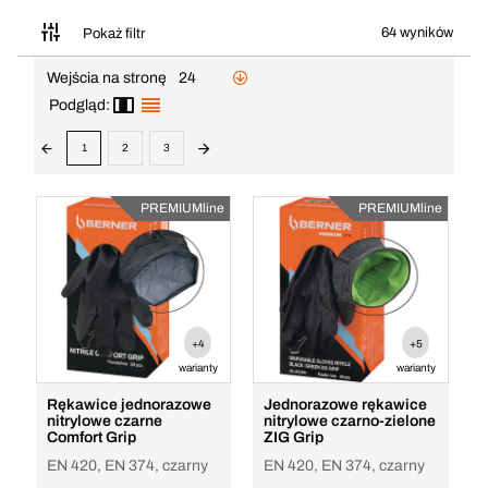
64 wyników
Pokaż filtr
Wejścia na stronę
24
Podgląd:
1
2
3
PREMIUMline
PREMIUMline
+4
+5
warianty
warianty
Rękawice jednorazowe
Jednorazowe rękawice
nitrylowe czarne
nitrylowe czarno-zielone
Comfort Grip
ZIG Grip
EN 420, EN 374, czarny
EN 420, EN 374, czarny