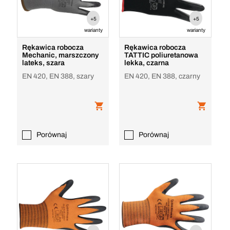
+5
+5
warianty
warianty
Rękawica robocza
Rękawica robocza
Mechanic, marszczony
TATTIC poliuretanowa
lateks, szara
lekka, czarna
EN 420, EN 388, szary
EN 420, EN 388, czarny
Porównaj
Porównaj