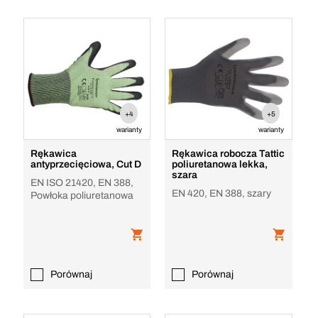
+4
+5
warianty
warianty
Rękawica
Rękawica robocza Tattic
antyprzecięciowa, Cut D
poliuretanowa lekka,
szara
EN ISO 21420, EN 388,
EN 420, EN 388, szary
Powłoka poliuretanowa
Porównaj
Porównaj