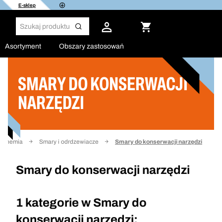
E-sklep
Asortyment
Obszary zastosowań
SMARY DO KONSERWACJI
Filtruj
NARZĘDZI
Chemia
Smary i odrdzewiacze
Smary do konserwacji narzędzi
Smary do konserwacji narzędzi
1 kategorie w
Smary do
konserwacji narzędzi: