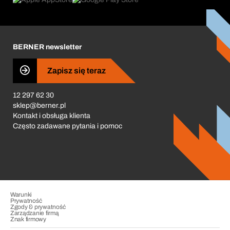
Co nas napędza
Zamówienia cykliczne
Corporate Responsibility
Kariera
BERNER newsletter
Business Conduct
Zapisz się teraz
12 297 62 30
sklep@berner.pl
Kontakt i obsługa klienta
Często zadawane pytania i pomoc
Warunki
Prywatność
Zgody & prywatność
Zarządzanie firmą
Znak firmowy