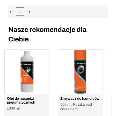
1
Nasze rekomendacje dla
Ciebie
Olej do narzędzi
Zmywacz do hamulców
O
pneumatycznych
500 ml, Puszka pod
1000 ml
ciśnieniem