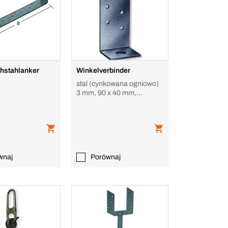
chstahlanker
Winkelverbinder
stal (cynkowana ogniowo)
3 mm, 90 x 40 mm,
ungleichschenklig kurz
wnaj
Porównaj