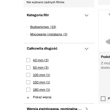
Nie wybrano żadnych filtrów.
Kategoria filtr
Budownictwo
23
Mocowanie i instalacja
2
Całkowita długość
Pods
40 mm
3
Z moż
50 mm
3
dosto
100 mm
1
150 mm
1
180 mm
1
Pokaż więcej
P
Wersja gwintowana, nominalna średnica