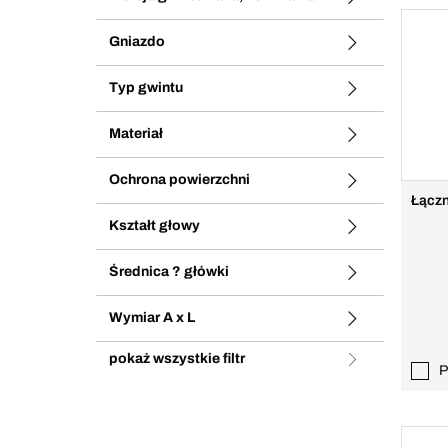
Gniazdo
Typ gwintu
Materiał
Ochrona powierzchni
Łączn
Kształt głowy
Średnica ? główki
Wymiar A x L
pokaż wszystkie filtr
P