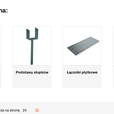
na:
Podstawy słupków
Łączniki płytkowe
cia na stronę
24