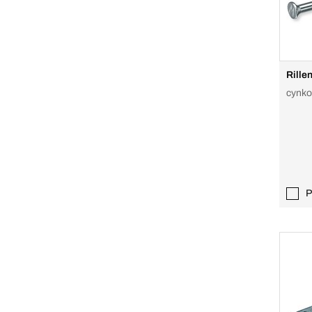
Rille
cynk
P