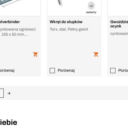
+2
warianty
lverbinder
Wkręt do słupków
Gwoździe 
ocynk
(cynkowana ogniowo)
Torx, stal, Pełny gwint
cynkowa
 155 x 50 mm,
ichschenklig lang
orównaj
Porównaj
Poró
iebie