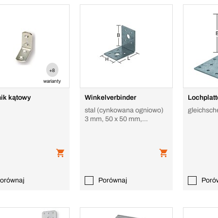
+8
warianty
ik kątowy
Winkelverbinder
Lochplat
stal (cynkowana ogniowo)
gleichsch
3 mm, 50 x 50 mm,
gleichschenklig
orównaj
Porównaj
Poró