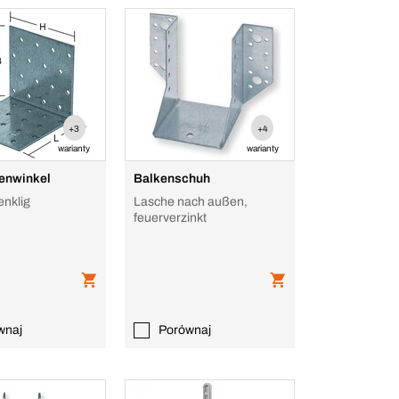
+3
+4
warianty
warianty
tenwinkel
Balkenschuh
enklig
Lasche nach außen,
feuerverzinkt
wnaj
Porównaj