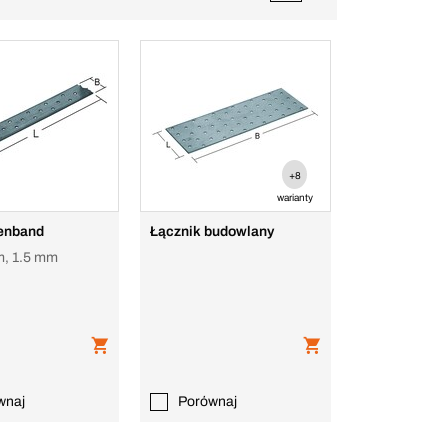
+8
warianty
enband
Łącznik budowlany
, 1.5 mm
wnaj
Porównaj