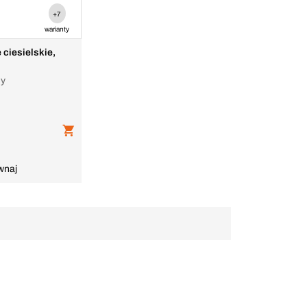
+7
warianty
ciesielskie,
ny
wnaj