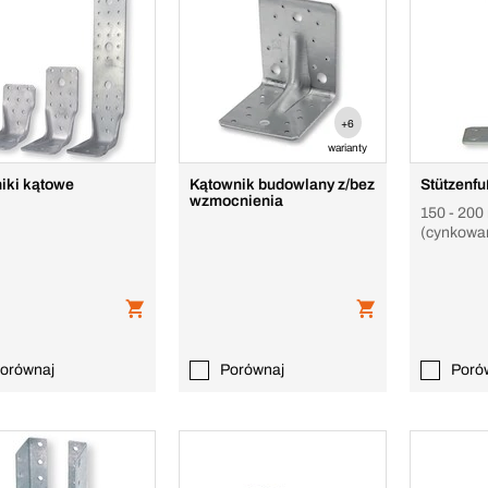
+6
warianty
iki kątowe
Kątownik budowlany z/bez
Stützenf
wzmocnienia
150 - 200
(cynkowa
UV auf Be
orównaj
Porównaj
Poró