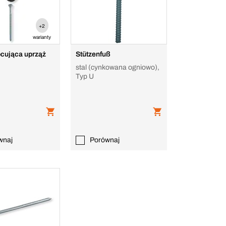
+2
warianty
cująca uprząż
Stützenfuß
stal (cynkowana ogniowo),
Typ U
wnaj
Porównaj