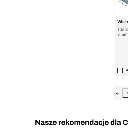
Winke
stal 
3 mm,
ungle
P
1
Nasze rekomendacje dla C