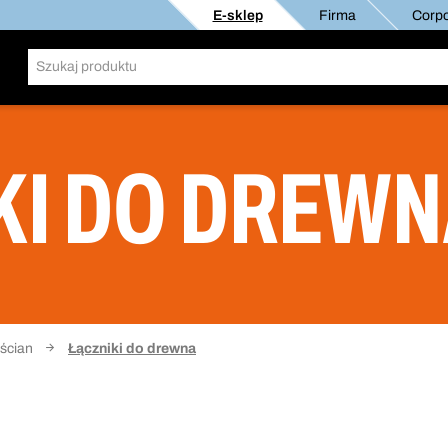
E-sklep
Firma
Corpo
KI DO DREW
ścian
Łączniki do drewna