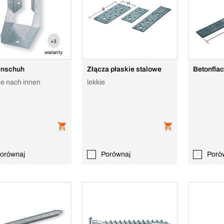
+3
warianty
enschuh
Złącza płaskie stalowe
Betonfla
e nach innen
lekkie
orównaj
Porównaj
Poró