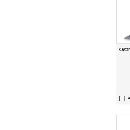
Łączn
P