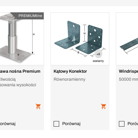
PREMIUMline
+8
warianty
tawa nośna Premium
Kątowy Konektor
Windrisp
liwością
Równoramienny
50000 mm
sowania wysokości
orównaj
Porównaj
Poró