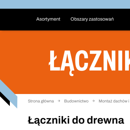
Asortyment
Obszary zastosowań
ŁĄCZNI
Strona główna
Budownictwo
Montaż dachów i 
Łączniki do drewna