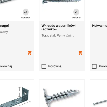
+5
+2
warianty
warianty
nnagel
Wkręt do wsporników i
Kotwa mo
łączników
owany
Torx, stal, Pełny gwint
orównaj
Porównaj
Poró