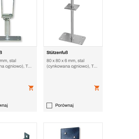
uß
Stützenfuß
 mm, stal
80 x 80 x 6 mm, stal
na ogniowo), Typ
(cynkowana ogniowo), Typ
ton, verstellbar
D auf Beton,
höhenverstellbar
wnaj
Porównaj