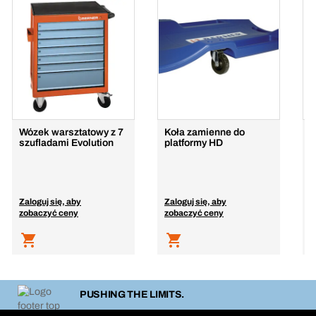
Wózek warsztatowy z 7
Koła zamienne do
S
szufladami Evolution
platformy HD
n
Zaloguj się, aby
Zaloguj się, aby
Z
zobaczyć ceny
zobaczyć ceny
z
PUSHING THE LIMITS.