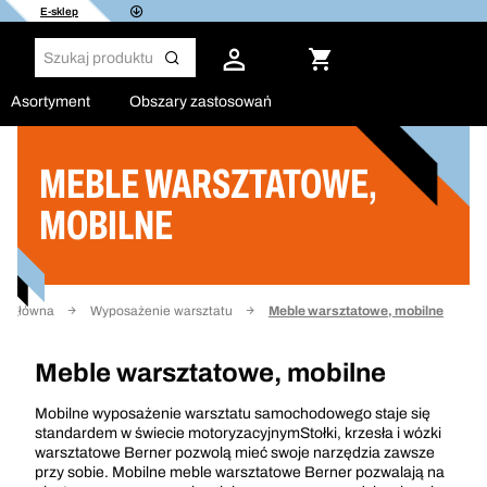
E-sklep
Asortyment
Obszary zastosowań
MEBLE WARSZTATOWE,
Filtruj
MOBILNE
na główna
Wyposażenie warsztatu
Meble warsztatowe, mobilne
Meble warsztatowe, mobilne
Mobilne wyposażenie warsztatu samochodowego staje się
standardem w świecie motoryzacyjnymStołki, krzesła i wózki
warsztatowe Berner pozwolą mieć swoje narzędzia zawsze
przy sobie. Mobilne meble warsztatowe Berner pozwalają na