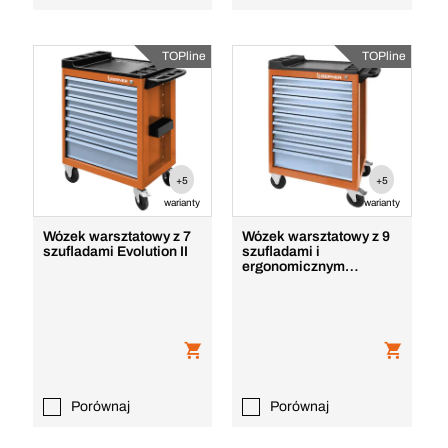
TOPline
TOPline
+5
+5
warianty
warianty
Wózek warsztatowy z 7
Wózek warsztatowy z 9
szufladami Evolution II
szufladami i
ergonomicznym
uchwytem Evolution
Porównaj
Porównaj