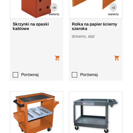
+6
+2
warianty
warianty
Skrzynki na opaski
Rolka na papier ścierny
kablowe
szeroka
drewno, stal
Porównaj
Porównaj