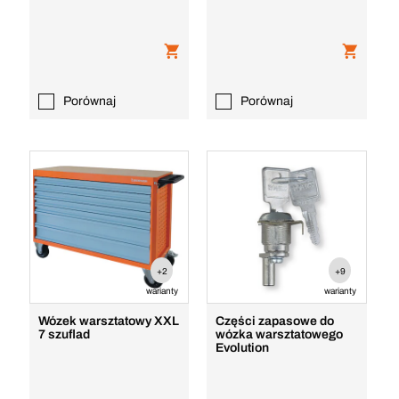
Porównaj
Porównaj
+2
+9
warianty
warianty
Wózek warsztatowy XXL
Części zapasowe do
7 szuflad
wózka warsztatowego
Evolution