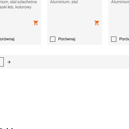
nium, stal szlachetna
Aluminium, stal
Aluminium
aski łeb, kolorowy
orównaj
Porównaj
Poró