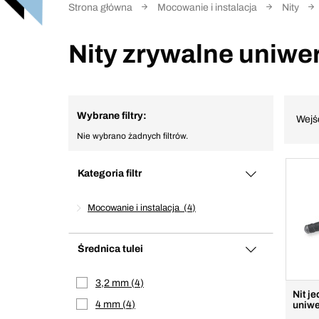
Strona główna
Mocowanie i instalacja
Nity
Nity zrywalne uniwe
Wybrane filtry:
Wejś
Nie wybrano żadnych filtrów.
Kategoria filtr
Mocowanie i instalacja
4
Średnica tulei
3,2 mm
4
Nit j
4 mm
4
uniwe