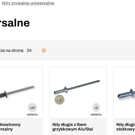
Nity zrywalne uniwersalne
rsalne
cia na stronę
24
+20
+8
warianty
warianty
ednostronny
Nity długie z łbem
Nity dług
rsalny
grzybkowym Alu/Stal
stożkowy