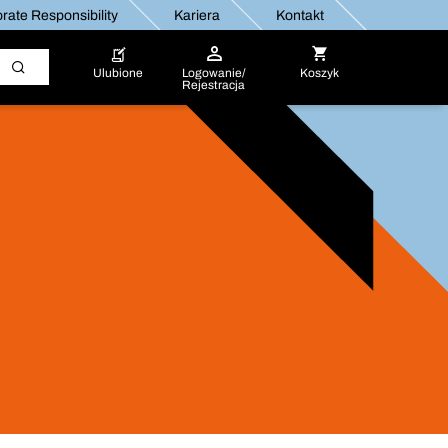
rate Responsibility
Kariera
Kontakt
Ulubione
Logowanie/
Koszyk
Rejestracja