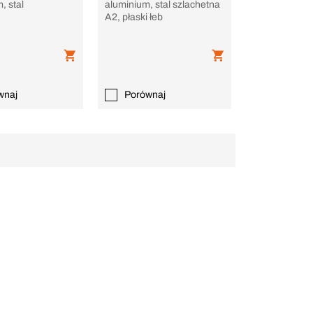
, stal
aluminium, stal szlachetna
A2, płaski łeb
wnaj
Porównaj