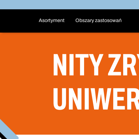
Asortyment
Obszary zastosowań
NITY Z
UNIWE