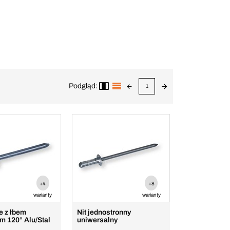
Podgląd:
1
+4
+8
warianty
warianty
ie z łbem
Nit jednostronny
m 120° Alu/Stal
uniwersalny