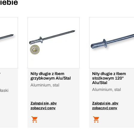
iebie
y
Nity długie z łbem
Nity długie z łbem
grzybkowym Alu/Stal
stożkowym 120°
Alu/Stal
Aluminium, stal
Aluminium, stal
łaski
Zaloguj się, aby
Zaloguj się, aby
zobaczyć ceny
zobaczyć ceny