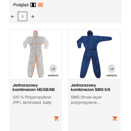
Podgląd:
1
+3
+4
warianty
warianty
Jednorazowy
Jednorazowy
kombinezon 4B/5B/6B
kombinezon SMS 5/6
100 % Polypropylene
SMS (three-layer
(PP), laminated, biały
polypropylene
nonwoven), niebieski