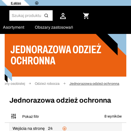
E-sklep
Asortyment
Obszary zastosowań
JEDNORAZOWA ODZIEŻ
Filtruj
OCHRONNA
chrony osobistej
Odzież robocza
Jednorazowa odzież ochronna
Jednorazowa odzież ochronna
8 wyników
Pokaż filtr
Wejścia na stronę
24