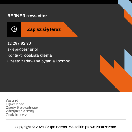
Kariera
BERNER newsletter
Business Conduct
Zapisz się teraz
12 297 62 30
sklep@berner.pl
Kontakt i obsługa klienta
Często zadawane pytania i pomoc
Warunki
Prywatność
Zgody & prywatność
Zarządzanie firmą
Znak firmowy
Copyright © 2026 Grupa Berner. Wszelkie prawa zastrzeżone.