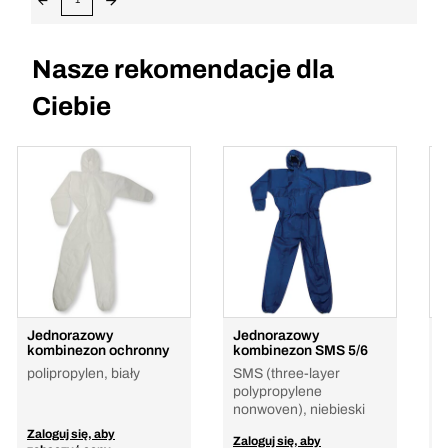
Nasze rekomendacje dla
Ciebie
Jednorazowy
Jednorazowy
K
kombinezon ochronny
kombinezon SMS 5/6
D
polipropylen, biały
SMS (three-layer
B
polypropylene
nonwoven), niebieski
Zaloguj się, aby
Z
Zaloguj się, aby