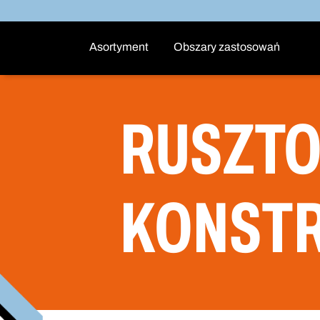
Asortyment
Obszary zastosowań
RUSZTO
KONST