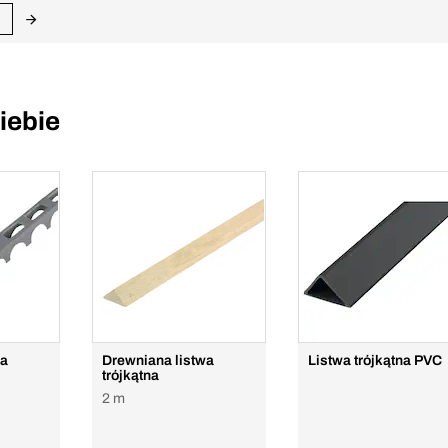
iebie
ia
Drewniana listwa
Listwa trójkątna PVC
trójkątna
2 m