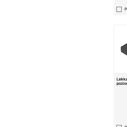
P
Lekka
pozi