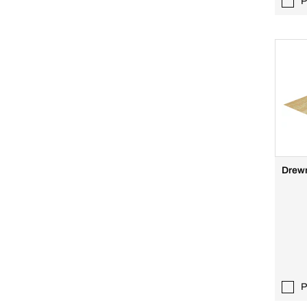
P
Drewn
P