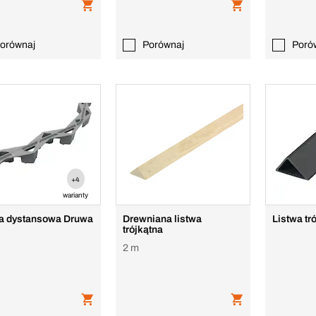
orównaj
Porównaj
Poró
+4
warianty
a dystansowa Druwa
Drewniana listwa
Listwa tr
trójkątna
2 m