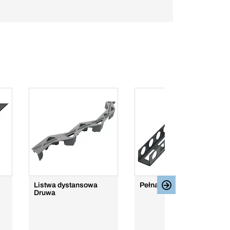
Listwa dystansowa
Pełna taśma nośna
Druwa