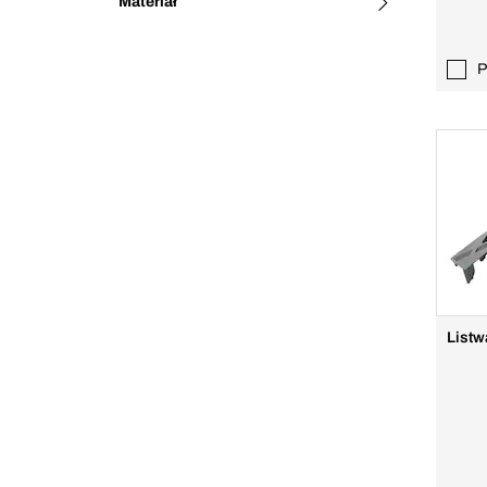
Materiał
P
Listw