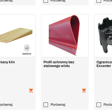
orównaj
Porównaj
Poró
+3
warianty
iany klin
Profil ochronny bez
Ogranicz
stalowego wlotu
Excenter
orównaj
Porównaj
Poró