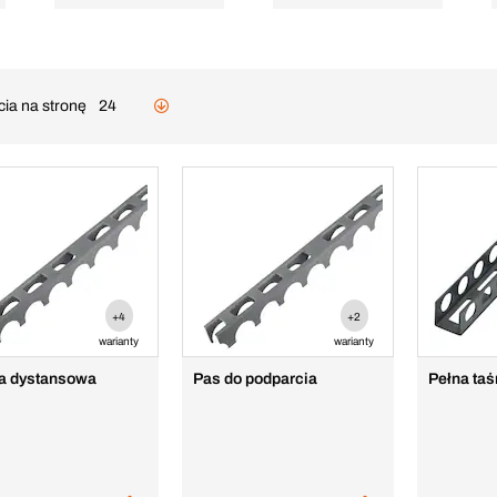
cia na stronę
24
+4
+2
warianty
warianty
a dystansowa
Pas do podparcia
Pełna ta