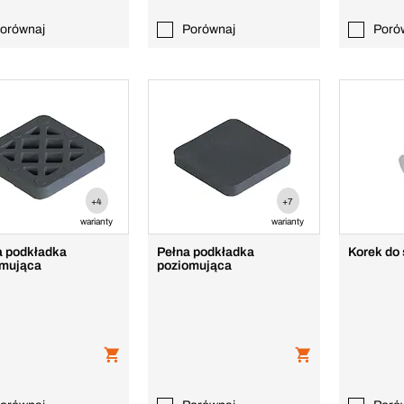
orównaj
Porównaj
Poró
+4
+7
warianty
warianty
 podkładka
Pełna podkładka
Korek do
omująca
poziomująca