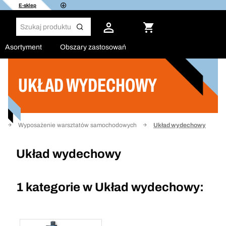
E-sklep
Asortyment
Obszary zastosowań
UKŁAD WYDECHOWY
Filtruj
u
Wyposażenie warsztatów samochodowych
Układ wydechowy
Układ wydechowy
1 kategorie w
Układ wydechowy: