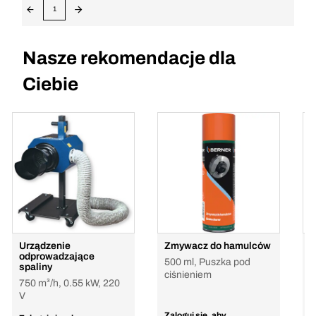
1
Nasze rekomendacje dla
Ciebie
Urządzenie
Zmywacz do hamulców
O
odprowadzające
500 ml, Puszka pod
spaliny
ciśnieniem
750 m³/h, 0.55 kW, 220
V
Zaloguj się, aby
Z