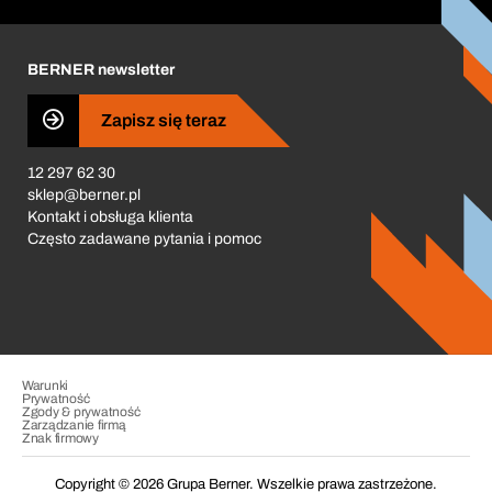
Corporate Responsibility
Kariera
BERNER newsletter
Business Conduct
Zapisz się teraz
12 297 62 30
sklep@berner.pl
Kontakt i obsługa klienta
Często zadawane pytania i pomoc
Warunki
Prywatność
Zgody & prywatność
Zarządzanie firmą
Znak firmowy
Copyright © 2026 Grupa Berner. Wszelkie prawa zastrzeżone.