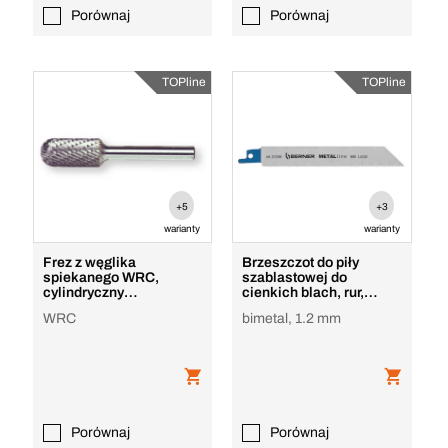
Porównaj
Porównaj
TOPline
TOPline
+5
+3
warianty
warianty
Frez z węglika
Brzeszczot do piły
spiekanego WRC,
szablastowej do
cylindryczny
cienkich blach, rur,
zaokrąglony
profili Top
WRC
bimetal, 1.2 mm
Porównaj
Porównaj