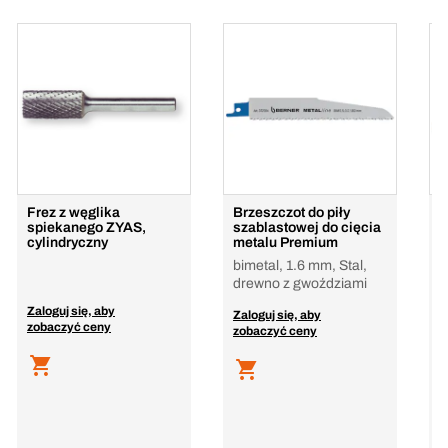
Frez z węglika
Brzeszczot do piły
B
spiekanego ZYAS,
szablastowej do cięcia
r
cylindryczny
metalu Premium
3
bimetal, 1.6 mm, Stal,
drewno z gwoździami
Zaloguj się, aby
Z
Zaloguj się, aby
zobaczyć ceny
z
zobaczyć ceny