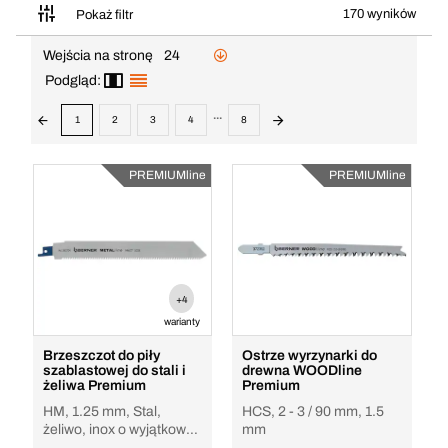
170 wyników
Pokaż filtr
Wejścia na stronę
24
Podgląd:
...
1
2
3
4
8
PREMIUMline
PREMIUMline
+4
warianty
Brzeszczot do piły
Ostrze wyrzynarki do
szablastowej do stali i
drewna WOODline
żeliwa Premium
Premium
HM, 1.25 mm, Stal,
HCS, 2 - 3 / 90 mm, 1.5
żeliwo, inox o wyjątkowo
mm
długiej żywotności