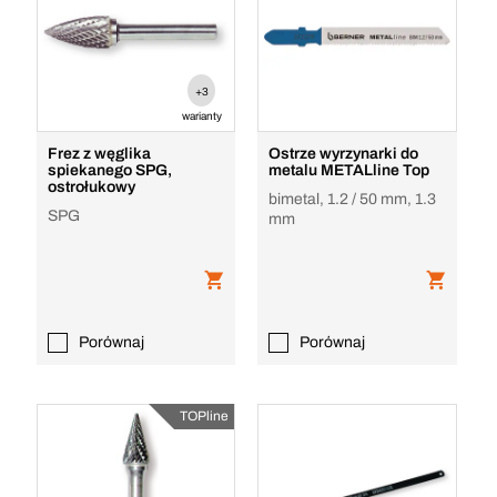
+3
warianty
Frez z węglika
Ostrze wyrzynarki do
spiekanego SPG,
metalu METALline Top
ostrołukowy
bimetal, 1.2 / 50 mm, 1.3
SPG
mm
Porównaj
Porównaj
TOPline