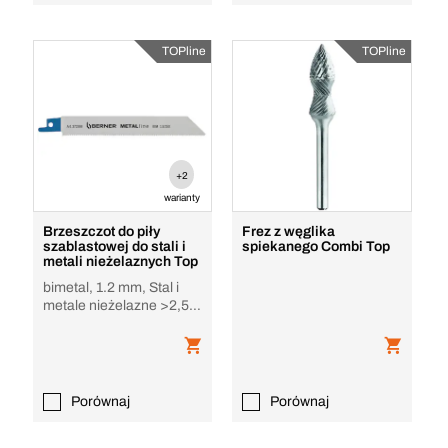
TOPline
TOPline
+2
warianty
Brzeszczot do piły
Frez z węglika
szablastowej do stali i
spiekanego Combi Top
metali nieżelaznych Top
bimetal, 1.2 mm, Stal i
metale nieżelazne >2,5
mm
Porównaj
Porównaj