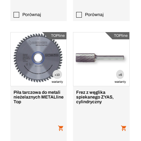
Porównaj
Porównaj
TOPline
TOPline
+10
+6
warianty
warianty
Piła tarczowa do metali
Frez z węglika
nieżelaznych METALline
spiekanego ZYAS,
Top
cylindryczny