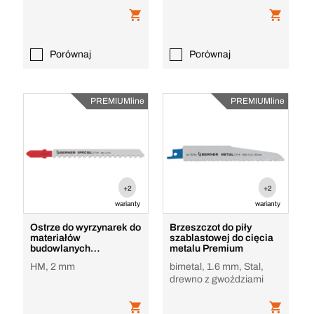
Porównaj
Porównaj
PREMIUMline
PREMIUMline
+2
+2
warianty
warianty
Ostrze do wyrzynarek do
Brzeszczot do piły
materiałów
szablastowej do cięcia
budowlanych
metalu Premium
SPECIALline Premium
HM, 2 mm
bimetal, 1.6 mm, Stal,
drewno z gwoździami