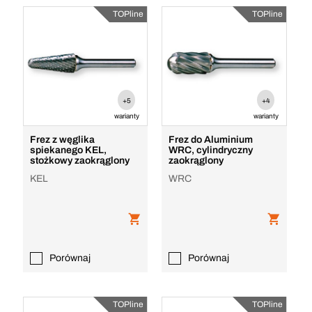
TOPline
TOPline
+5
+4
warianty
warianty
Frez z węglika
Frez do Aluminium
spiekanego KEL,
WRC, cylindryczny
stożkowy zaokrąglony
zaokrąglony
KEL
WRC
Porównaj
Porównaj
TOPline
TOPline