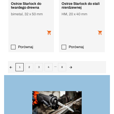
Ostrze Starlock do
Ostrze Starlock do stali
twardego drewna
nierdzewnej
bimetal, 32 x 50 mm
HM, 20 x 40 mm
Porównaj
Porównaj
...
1
2
3
4
8