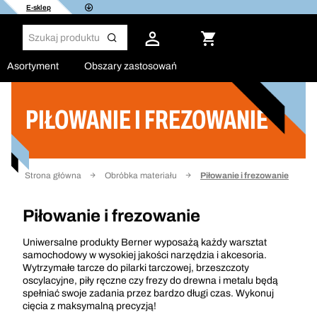
E-sklep
Asortyment
Obszary zastosowań
PIŁOWANIE I FREZOWANIE
Filtruj
Strona główna
Obróbka materiału
Piłowanie i frezowanie
Piłowanie i frezowanie
Uniwersalne produkty Berner wyposażą każdy warsztat
samochodowy w wysokiej jakości narzędzia i akcesoria.
Wytrzymałe tarcze do pilarki tarczowej, brzeszczoty
oscylacyjne, piły ręczne czy frezy do drewna i metalu będą
spełniać swoje zadania przez bardzo długi czas. Wykonuj
cięcia z maksymalną precyzją!