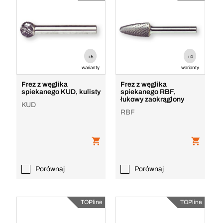
+5
+4
warianty
warianty
Frez z węglika
Frez z węglika
spiekanego KUD, kulisty
spiekanego RBF,
łukowy zaokrąglony
KUD
RBF
Porównaj
Porównaj
TOPline
TOPline