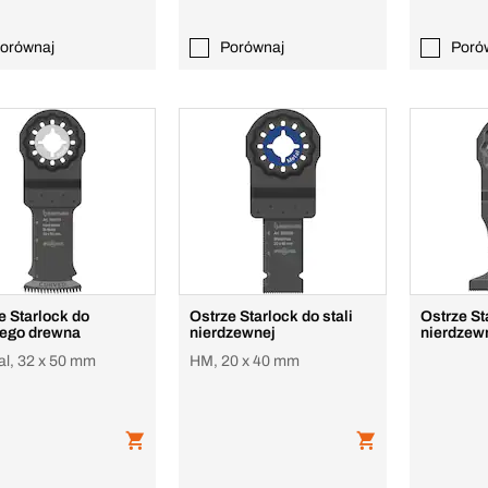
orównaj
Porównaj
Poró
e Starlock do
Ostrze Starlock do stali
Ostrze St
ego drewna
nierdzewnej
nierdzew
al, 32 x 50 mm
HM, 20 x 40 mm