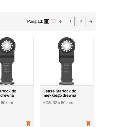
Podgląd:
1
2
arlock do
Ostrze Starlock do
 drewna
miękkiego drewna
x 50 mm
HCS, 32 x 50 mm