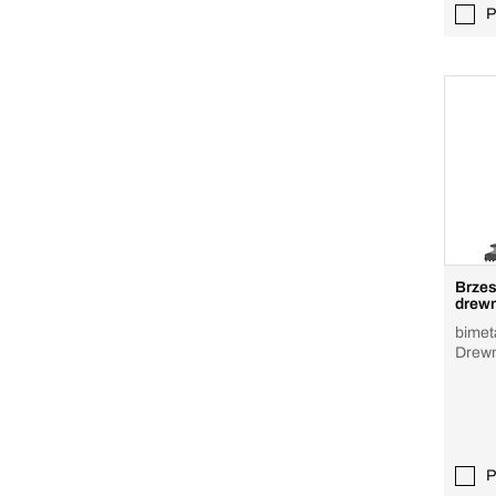
P
Brzes
drewn
bimet
Drewno
metal,
P