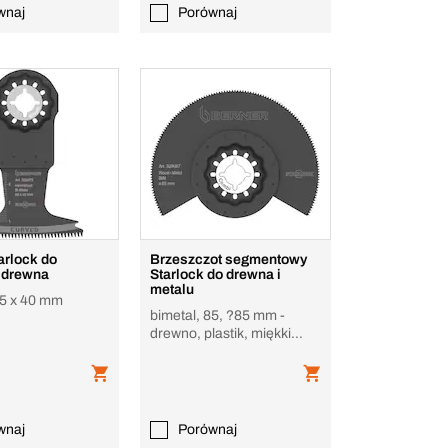
wnaj
Porównaj
arlock do
Brzeszczot segmentowy
 drewna
Starlock do drewna i
metalu
65 x 40 mm
bimetal, 85, ?85 mm -
drewno, plastik, miękki
metal, gips
wnaj
Porównaj