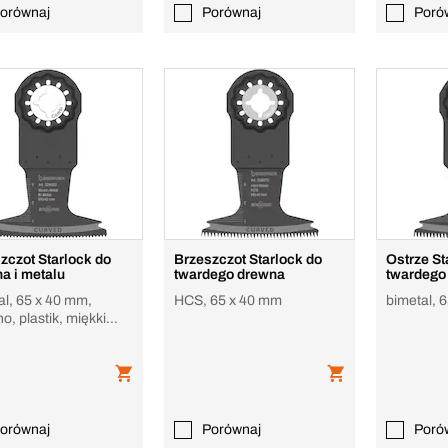
orównaj
Porównaj
Poró
zczot Starlock do
Brzeszczot Starlock do
Ostrze St
a i metalu
twardego drewna
twardego
al, 65 x 40 mm,
HCS, 65 x 40 mm
bimetal, 
, plastik, miękki
 gips
orównaj
Porównaj
Poró