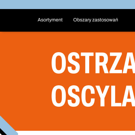
Asortyment
Obszary zastosowań
OSTRZA
OSCYL