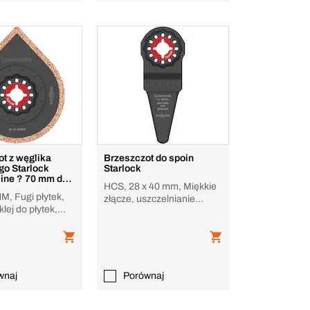
t z węglika
Brzeszczot do spoin
go Starlock
Starlock
ine ? 70 mm do
HCS, 28 x 40 mm, Miękkie
 fug
HM, Fugi płytek,
złącze, uszczelnianie
lej do płytek,
okien, pianka
wnaj
Porównaj