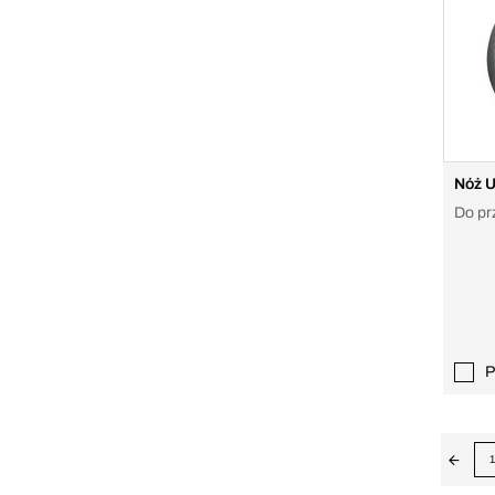
Nóż U
Do pr
P
1