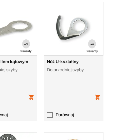
+3
+4
warianty
warianty
ofilem kątowym
Nóż U-kształtny
iej szyby
Do przedniej szyby
wnaj
Porównaj