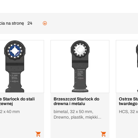
cia na stronę
24
 Starlock do stali
Brzeszczot Starlock do
Ostrze St
zewnej
drewna i metalu
twardego
2 x 40 mm
bimetal, 32 x 50 mm,
HCS, 32 
Drewno, plastik, miękki
metal, gips