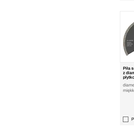
Piła 
z dia
płytk
diame
miękk
włókn
P