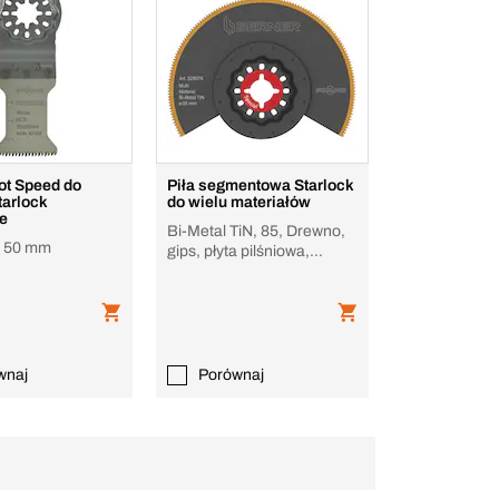
ot Speed do
Piła segmentowa Starlock
tarlock
do wielu materiałów
e
Bi-Metal TiN, 85, Drewno,
x 50 mm
gips, płyta pilśniowa,
aluminium, epoksyd
wnaj
Porównaj