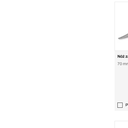
Nóż z
70 mm
P