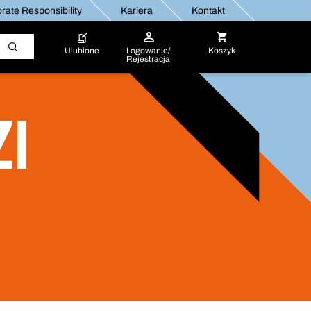
rate Responsibility
Kariera
Kontakt
Ulubione
Logowanie/
Koszyk
Rejestracja
ZI