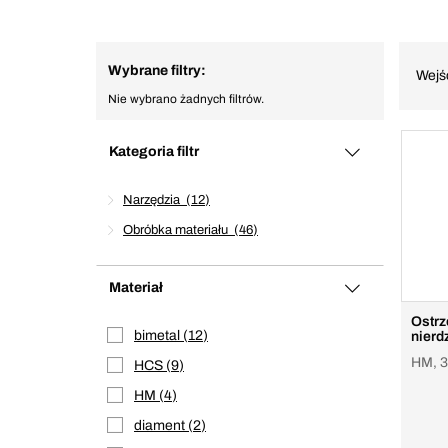
Wybrane filtry:
Wejś
Nie wybrano żadnych filtrów.
Kategoria filtr
Narzędzia
12
Obróbka materiału
46
Materiał
Ostrze
bimetal
12
nierd
HM, 3
HCS
9
HM
4
diament
2