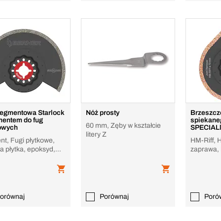
segmentowa Starlock
Nóż prosty
Brzeszczo
mentem do fug
spiekane
60 mm, Zęby w kształcie
owych
SPECIALl
litery Z
usuwania
nt, Fugi płytkowe,
HM-Riff, 
a płytka, epoksyd,
zaprawa, k
o szklane
epoksyd
orównaj
Porównaj
Poró