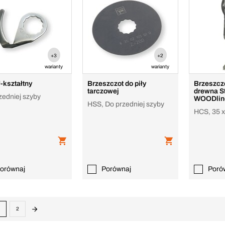
+3
+2
warianty
warianty
-kształtny
Brzeszczot do piły
Brzeszcz
tarczowej
drewna S
zedniej szyby
WOODlin
HSS, Do przedniej szyby
HCS, 35 
orównaj
Porównaj
Poró
2