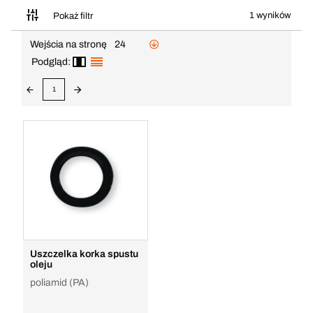
1 wyników
Pokaż filtr
Wejścia na stronę
24
Podgląd:
1
Uszczelka korka spustu
oleju
poliamid (PA)