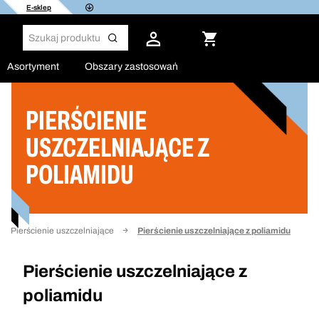
E-sklep
Asortyment
Obszary zastosowań
PIERŚCIENIE
Filtruj
USZCZELNIAJĄCE Z
POLIAMIDU
Pierścienie uszczelniające
Pierścienie uszczelniające z poliamidu
Pierścienie uszczelniające z
poliamidu