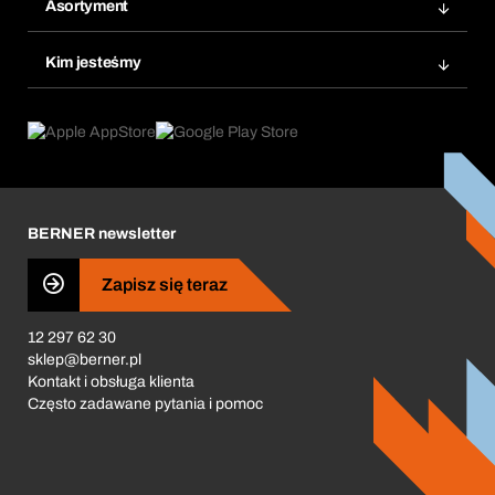
Ponowne zamówienie
Asortyment
Bera Smart
Zamówienia cykliczne
Innowacje produktowe
Chemiczna baza danych
Kim jesteśmy
Najczęściej zadawane pytania
Obszary zastosowań
eProcurement
Co oferujemy
Product Compliance
Doradca produktowy
Co nas napędza
Zamówienia cykliczne
Corporate Responsibility
Kariera
BERNER newsletter
Business Conduct
Zapisz się teraz
12 297 62 30
sklep@berner.pl
Kontakt i obsługa klienta
Często zadawane pytania i pomoc