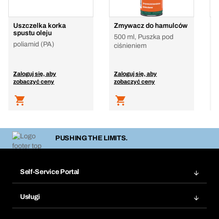
Uszczelka korka
Zmywacz do hamulców
O
spustu oleju
500 ml, Puszka pod
poliamid (PA)
ciśnieniem
Zaloguj się, aby
Zaloguj się, aby
Z
zobaczyć ceny
zobaczyć ceny
z
PUSHING THE LIMITS.
Self-Service Portal
Zamówienia
Usługi
Faktury
Bera Moduł