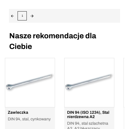
1
Nasze rekomendacje dla
Ciebie
Zawleczka
DIN 94 (ISO 1234), Stal
Z
nierdzewna A2
DIN 94, stal, cynkowany
5
DIN 94, stal szlachetna
c
A2, A2 błyszczący