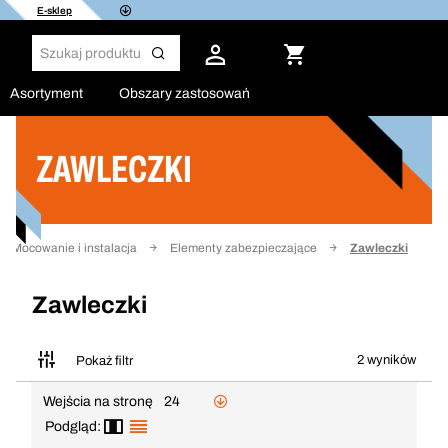
E-sklep
Asortyment
Obszary zastosowań
ZAWLECZKI
Filtruj
Mocowanie i instalacja
Elementy zabezpieczające
Zawleczki
Zawleczki
2 wyników
Pokaż filtr
Wejścia na stronę
24
Podgląd: