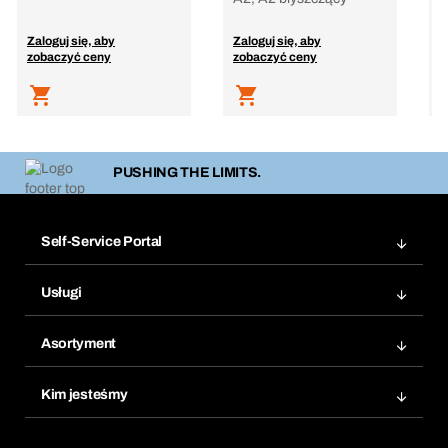
Zaloguj się, aby
Zaloguj się, aby
Z
zobaczyć ceny
zobaczyć ceny
z
PUSHING THE LIMITS.
Self-Service Portal
Zamówienia
Usługi
Faktury
Bera Moduł
Ponowne zamówienie
Asortyment
Bera Smart
Zamówienia cykliczne
Innowacje produktowe
Chemiczna baza danych
Kim jesteśmy
Najczęściej zadawane pytania
Obszary zastosowań
eProcurement
Co oferujemy
Product Compliance