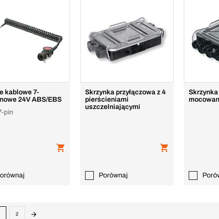
e kablowe 7-
Skrzynka przyłączowa z 4
Skrzynka
unowe 24V ABS/EBS
pierścieniami
mocowan
uszczelniającymi
7-pin
orównaj
Porównaj
Poró
2