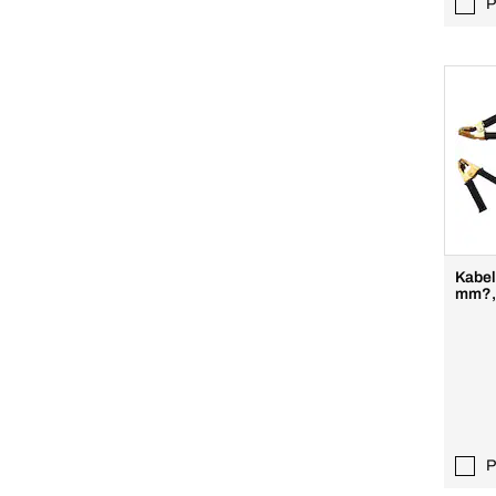
P
Kabel
mm?,
P