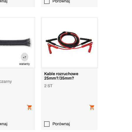
wnaj
Porównaj
+7
warianty
Kable rozruchowe
25mm?/35mm?
 czarny
2 ST
wnaj
Porównaj