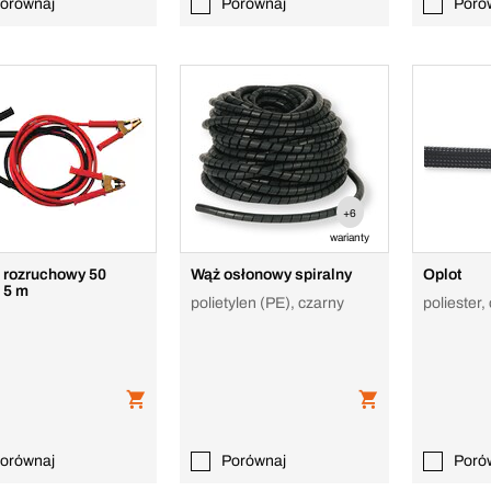
orównaj
Porównaj
Poró
+6
warianty
 rozruchowy 50
Wąż osłonowy spiralny
Oplot
 5 m
polietylen (PE), czarny
poliester,
orównaj
Porównaj
Poró