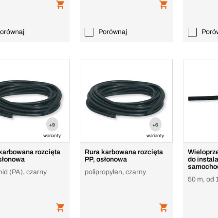
orównaj
Porównaj
Poró
+9
+6
warianty
warianty
karbowana rozcięta
Rura karbowana rozcięta
Wieloprz
słonowa
PP, osłonowa
do instala
samocho
mid (PA), czarny
polipropylen, czarny
50 m, od 1