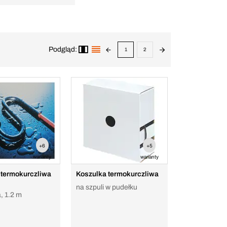
Podgląd:
1
2
+6
+5
warianty
warianty
 termokurczliwa
Koszulka termokurczliwa
na szpuli w pudełku
a, 1.2 m