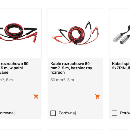
 rozruchowe 50
Kable rozruchowe 50
Kabel spi
5 m, w pełni
mm?, 5 m, bezpieczny
2x7PIN J
wane
rozruch
?, 5 m
50 mm?, 5 m
orównaj
Porównaj
Poró