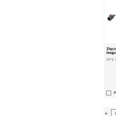
Złącz
bieg
24 V, 
P
1