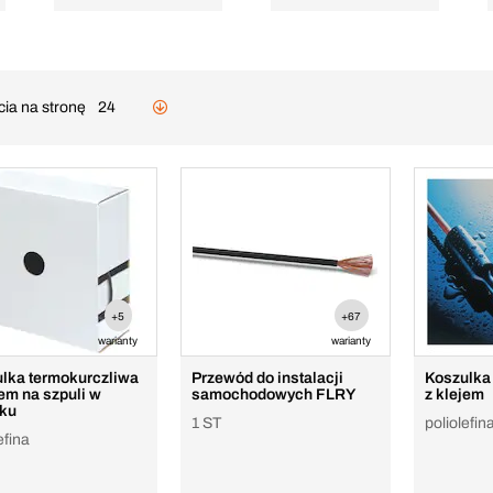
cia na stronę
24
+5
+67
warianty
warianty
lka termokurczliwa
Przewód do instalacji
Koszulka
jem na szpuli w
samochodowych FLRY
z klejem
ku
1 ST
poliolefin
efina