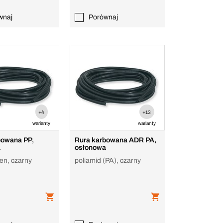
wnaj
Porównaj
+4
+13
warianty
warianty
bowana PP,
Rura karbowana ADR PA,
a
osłonowa
len, czarny
poliamid (PA), czarny