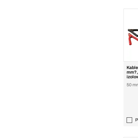
Kable
mm?, 
izolo
50 mm
P