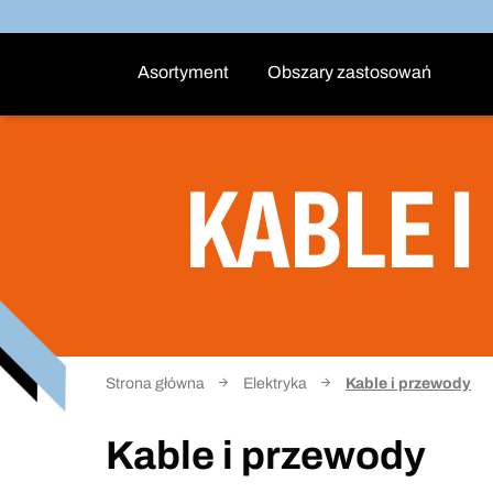
Asortyment
Obszary zastosowań
KABLE 
Strona główna
Elektryka
Kable i przewody
Kable i przewody