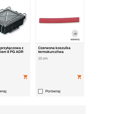
+8
warianty
 przyłączowa z
Czerwona koszulka
iem 8 PG ADR
termokurczliwa
10 cm
wnaj
Porównaj