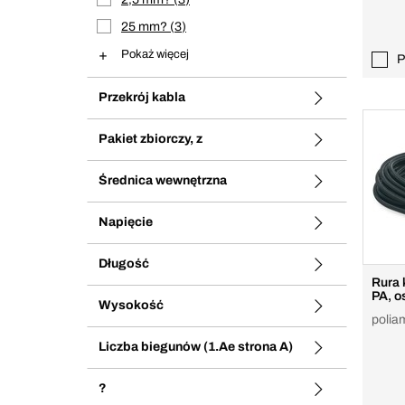
25 mm?
3
Pokaż więcej
P
Przekrój kabla
Pakiet zbiorczy, z
Średnica wewnętrzna
Napięcie
Długość
Rura 
PA, o
Wysokość
polia
Liczba biegunów (1.Ae strona A)
?