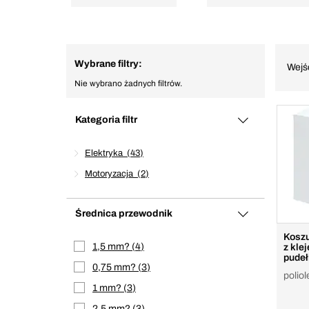
Wybrane filtry:
Wejś
Nie wybrano żadnych filtrów.
Kategoria filtr
Elektryka
43
Motoryzacja
2
Średnica przewodnik
Koszu
1,5 mm?
4
z kle
pudeł
0,75 mm?
3
poliol
1 mm?
3
2,5 mm?
3