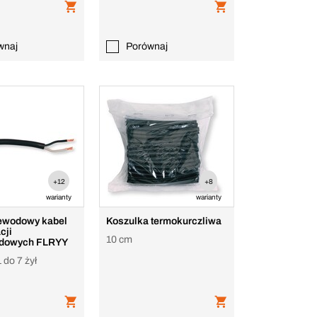
wnaj
Porównaj
+12
+8
warianty
warianty
ewodowy kabel
Koszulka termokurczliwa
cji
10 cm
dowych FLRYY
 do 7 żył