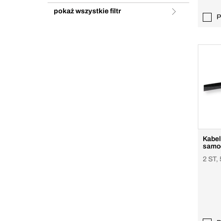
pokaż wszystkie filtr
P
Kabel 
samo
2 ST,