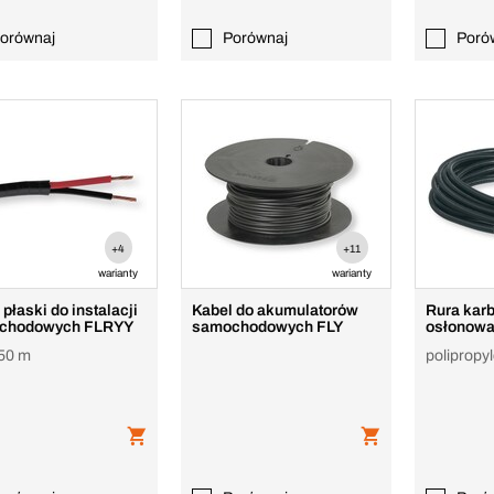
orównaj
Porównaj
Poró
+4
+11
warianty
warianty
płaski do instalacji
Kabel do akumulatorów
Rura kar
chodowych FLRYY
samochodowych FLY
osłonow
 50 m
polipropy