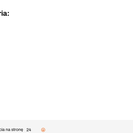
ia:
cia na stronę
24