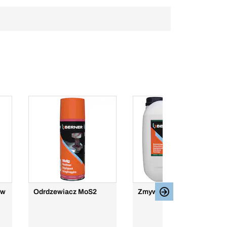
ów
Odrdzewiacz MoS2
Zmywacz do hamulców