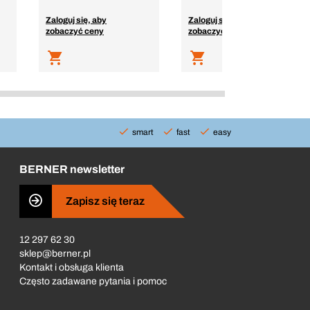
Zaloguj się, aby
Zaloguj się, aby
zobaczyć ceny
zobaczyć ceny
smart
fast
easy
BERNER newsletter
Zapisz się teraz
12 297 62 30
sklep@berner.pl
Kontakt i obsługa klienta
Często zadawane pytania i pomoc