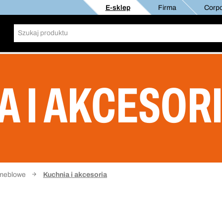
E-sklep
Firma
Corpo
A I AKCESOR
meblowe
Kuchnia i akcesoria