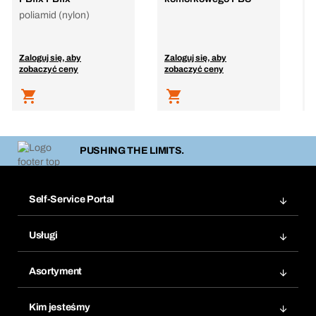
B
poliamid (nylon)
Zaloguj się, aby
Zaloguj się, aby
Z
zobaczyć ceny
zobaczyć ceny
z
PUSHING THE LIMITS.
Self-Service Portal
Zamówienia
Usługi
Faktury
Bera Moduł
Ponowne zamówienie
Asortyment
Bera Smart
Zamówienia cykliczne
Innowacje produktowe
Chemiczna baza danych
Kim jesteśmy
Najczęściej zadawane pytania