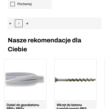
Porównaj
1
Nasze rekomendacje dla
Ciebie
Dybel do gazobetonu
Wkręt do betonu
G
PBfix PBfix
komórkowego PBS