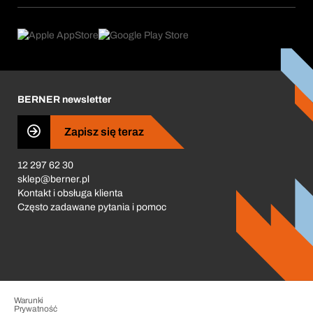
Obszary zastosowań
eProcurement
Co oferujemy
Product Compliance
Doradca produktowy
Co nas napędza
Zamówienia cykliczne
Corporate Responsibility
Kariera
BERNER newsletter
Business Conduct
Zapisz się teraz
12 297 62 30
sklep@berner.pl
Kontakt i obsługa klienta
Często zadawane pytania i pomoc
Warunki
Prywatność