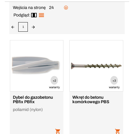
Wejścia na stronę
24
Podgląd:
1
+2
+3
warianty
warianty
Dybel do gazobetonu
Wkręt do betonu
PBfix PBfix
komórkowego PBS
poliamid (nylon)