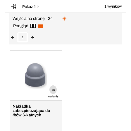
1 wyników
Pokaż filtr
Wejścia na stronę
24
Podgląd:
1
+6
warianty
Nakładka
zabezpieczająca do
łbów 6-katnych