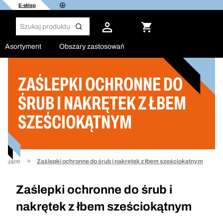
E-sklep
Asortyment
Obszary zastosowań
ZAŚLEPKI OCHRONNE DO
Filtruj
ŚRUB I NAKRĘTEK Z ŁBEM
SZEŚCIOKĄTNYM
eczające
Zaślepki ochronne do śrub i nakrętek z łbem sześciokątnym
Zaślepki ochronne do śrub i
nakrętek z łbem sześciokątnym