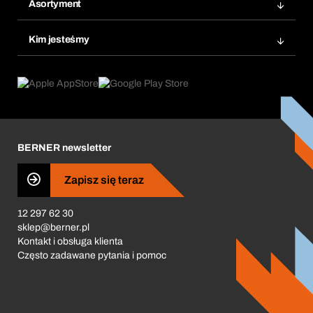
Ponowne zamówienie
Asortyment
Bera Smart
Zamówienia cykliczne
Innowacje produktowe
Chemiczna baza danych
Kim jesteśmy
Najczęściej zadawane pytania
Obszary zastosowań
eProcurement
Co oferujemy
Product Compliance
Doradca produktowy
Co nas napędza
Zamówienia cykliczne
Corporate Responsibility
Kariera
BERNER newsletter
Business Conduct
Zapisz się teraz
12 297 62 30
sklep@berner.pl
Kontakt i obsługa klienta
Często zadawane pytania i pomoc