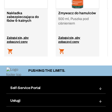
Nakładka
Zmywacz do hamulców
Z
zabezpieczająca do
500 ml, Puszka pod
łbów 6-katnych
ciśnieniem
Zaloguj się, aby
Zaloguj się, aby
Z
zobaczyć ceny
zobaczyć ceny
z
PUSHING THE LIMITS.
Self-Service Portal
Zamówienia
Usługi
Faktury
Bera Moduł