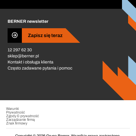
Corporate Responsibility
Kariera
BERNER newsletter
Business Conduct
Zapisz się teraz
12 297 62 30
sklep@berner.pl
Kontakt i obsługa klienta
Często zadawane pytania i pomoc
Warunki
Prywatność
Zgody & prywatność
Zarządzanie firmą
Znak firmowy
Copyright © 2026 Grupa Berner. Wszelkie prawa zastrzeżone.