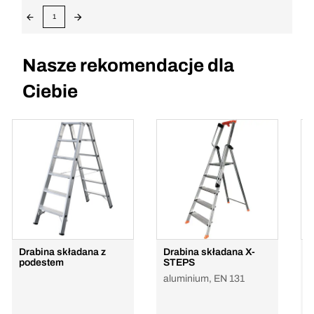
1
Nasze rekomendacje dla
Ciebie
Drabina składana z
Drabina składana X-
D
podestem
STEPS
p
aluminium, EN 131
D