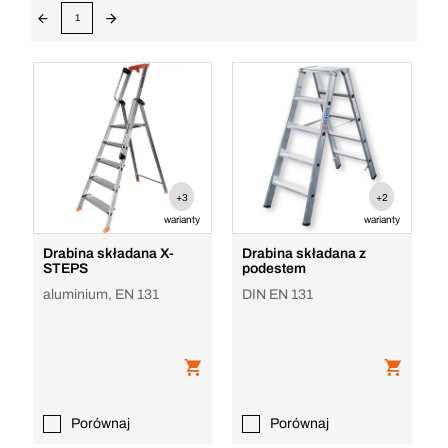
1
+3
+2
warianty
warianty
Drabina składana X-
Drabina składana z
STEPS
podestem
aluminium, EN 131
DIN EN 131
Porównaj
Porównaj