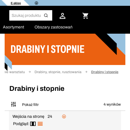
E-sklep
Asortyment
Obszary zastosowań
DRABINY I STOPNIE
Filtruj
enie warsztatu
Drabiny, stopnie, rusztowania
Drabiny i stopnie
Drabiny i stopnie
4 wyników
Pokaż filtr
Wejścia na stronę
24
Podgląd: