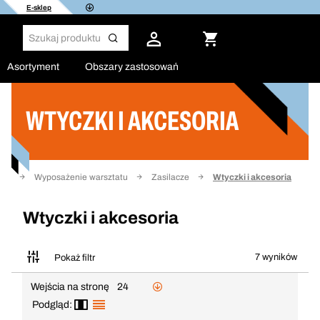
E-sklep
Asortyment
Obszary zastosowań
WTYCZKI I AKCESORIA
Filtruj
wna
Wyposażenie warsztatu
Zasilacze
Wtyczki i akcesoria
Wtyczki i akcesoria
7 wyników
Pokaż filtr
Wejścia na stronę
24
Podgląd: