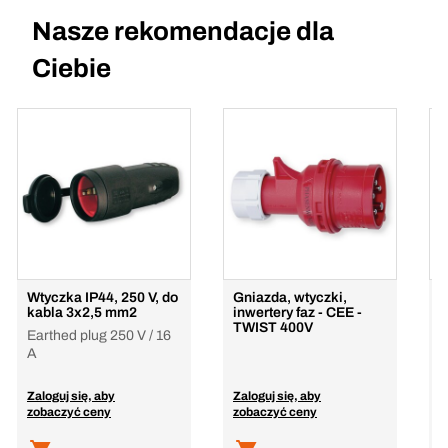
Nasze rekomendacje dla
Ciebie
Wtyczka IP44, 250 V, do
Gniazda, wtyczki,
W
kabla 3x2,5 mm2
inwertery faz - CEE -
d
TWIST 400V
Earthed plug 250 V / 16
A
Zaloguj się, aby
Zaloguj się, aby
Z
zobaczyć ceny
zobaczyć ceny
z