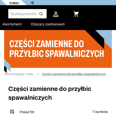
E-sklep
Asortyment
Obszary zastosowań
CZĘŚCI ZAMIENNE DO
Filtruj
PRZYŁBIC SPAWALNICZYCH
Ochrona twarzy i oczu
Części zamienne do przyłbic spawalniczych
Części zamienne do przyłbic
spawalniczych
7 wyników
Pokaż filtr