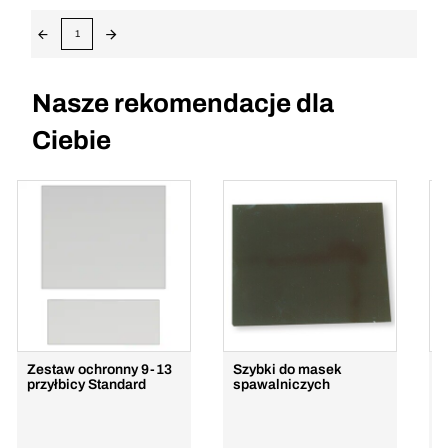
1
Nasze rekomendacje dla
Ciebie
Zestaw ochronny 9-13
Szybki do masek
O
przyłbicy Standard
spawalniczych
p