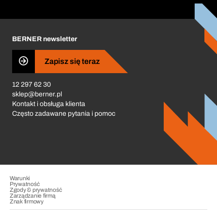
Zamówienia cykliczne
Corporate Responsibility
Kariera
BERNER newsletter
Business Conduct
Zapisz się teraz
12 297 62 30
sklep@berner.pl
Kontakt i obsługa klienta
Często zadawane pytania i pomoc
Warunki
Prywatność
Zgody & prywatność
Zarządzanie firmą
Znak firmowy