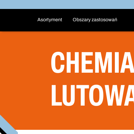
Asortyment
Obszary zastosowań
CHEMIA
LUTOWA