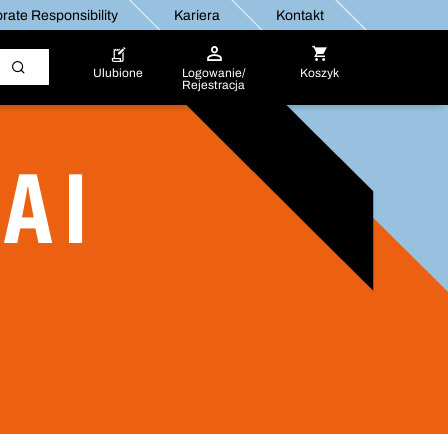
rate Responsibility
Kariera
Kontakt
Ulubione
Logowanie/
Koszyk
Rejestracja
A I