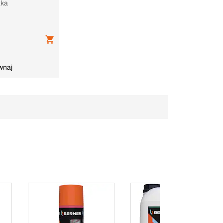
zka
wnaj