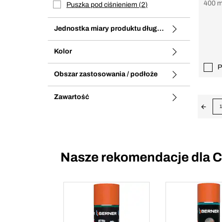
400 m
Puszka pod ciśnieniem
2
Jednostka miary produktu długa nazwa
Kolor
P
Obszar zastosowania / podłoże
Zawartość
1
Nasze rekomendacje dla C