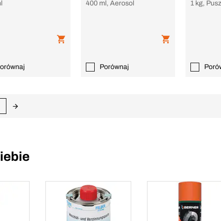
l
400 ml, Aerosol
1 kg, Pus
orównaj
Porównaj
Poró
iebie