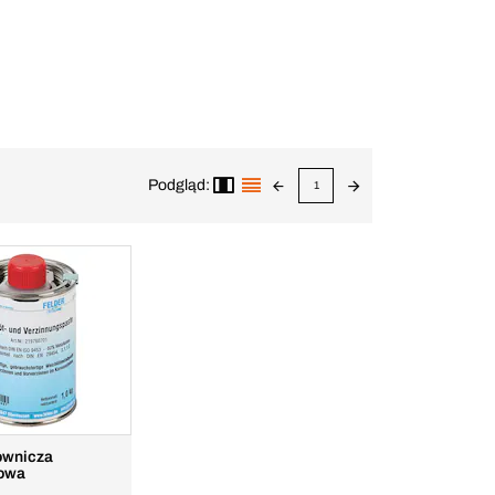
Podgląd:
1
townicza
iowa