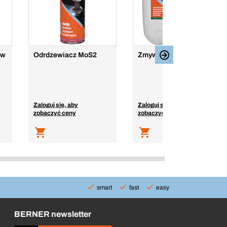
ów
Odrdzewiacz MoS2
Zmywacz do hamulców
Zaloguj się, aby
Zaloguj się, aby
zobaczyć ceny
zobaczyć ceny
smart
fast
easy
BERNER newsletter