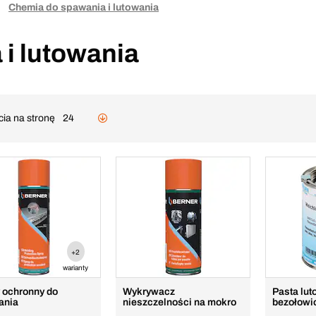
Chemia do spawania i lutowania
i lutowania
cia na stronę
24
+2
warianty
 ochronny do
Wykrywacz
Pasta lu
ania
nieszczelności na mokro
bezołow