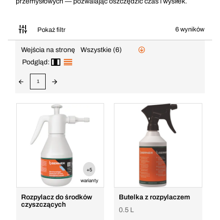
przemysłowych — pozwalając oszczędzić czas i wysiłek.
6 wyników
Pokaż filtr
Wejścia na stronę
Wszystkie (6)
Podgląd:
1
+5
warianty
Rozpylacz do środków
Butelka z rozpylaczem
czyszczących
0.5 L