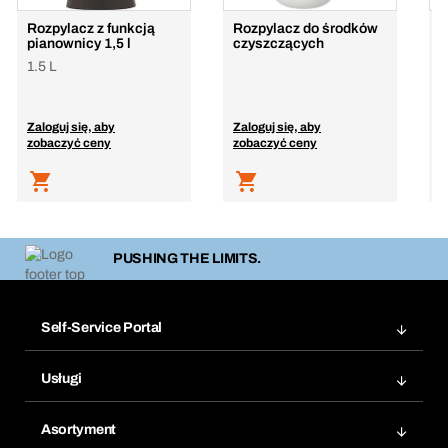
Rozpylacz z funkcją
Rozpylacz do środków
R
pianownicy 1,5 l
czyszczących
s
1.5 L
1
Zaloguj się, aby
Zaloguj się, aby
Z
zobaczyć ceny
zobaczyć ceny
z
PUSHING THE LIMITS.
Self-Service Portal
Zamówienia
Usługi
Faktury
Bera Moduł
Ponowne zamówienie
Asortyment
Bera Smart