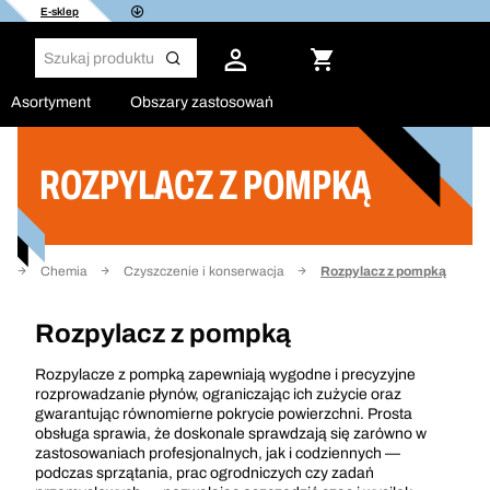
E-sklep
Asortyment
Obszary zastosowań
ROZPYLACZ Z POMPKĄ
Filtruj
a
Chemia
Czyszczenie i konserwacja
Rozpylacz z pompką
Rozpylacz z pompką
Rozpylacze z pompką zapewniają wygodne i precyzyjne
rozprowadzanie płynów, ograniczając ich zużycie oraz
gwarantując równomierne pokrycie powierzchni. Prosta
obsługa sprawia, że doskonale sprawdzają się zarówno w
zastosowaniach profesjonalnych, jak i codziennych —
podczas sprzątania, prac ogrodniczych czy zadań