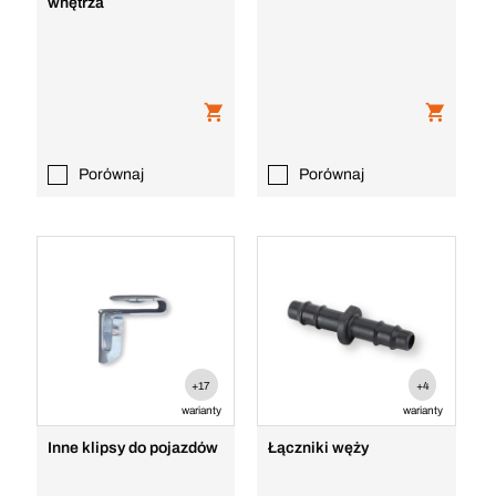
wnętrza
Porównaj
Porównaj
+17
+4
warianty
warianty
Inne klipsy do pojazdów
Łączniki węży