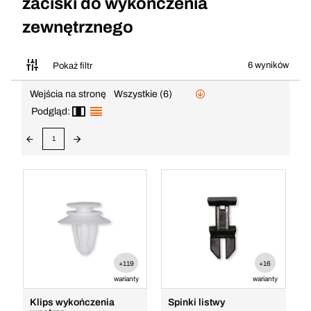
zaciski do wykończenia
zewnętrznego
6 wyników
Pokaż filtr
Wejścia na stronę
Wszystkie (6)
Podgląd:
1
+119
+16
warianty
warianty
Klips wykończenia
Spinki listwy