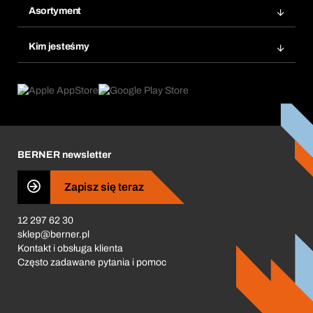
Ponowne zamówienie
Asortyment
Bera Smart
Zamówienia cykliczne
Innowacje produktowe
Chemiczna baza danych
Kim jesteśmy
Najczęściej zadawane pytania
Obszary zastosowań
eProcurement
Co oferujemy
Product Compliance
Doradca produktowy
Co nas napędza
Zamówienia cykliczne
Corporate Responsibility
Kariera
BERNER newsletter
Business Conduct
Zapisz się teraz
12 297 62 30
sklep@berner.pl
Kontakt i obsługa klienta
Często zadawane pytania i pomoc