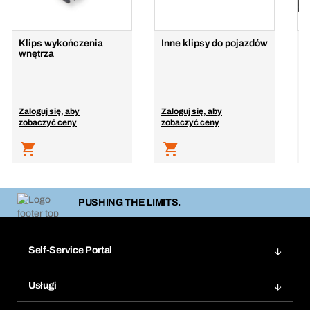
Klips wykończenia
Inne klipsy do pojazdów
A
wnętrza
l
Zaloguj się, aby
Zaloguj się, aby
Z
zobaczyć ceny
zobaczyć ceny
z
PUSHING THE LIMITS.
Self-Service Portal
Zamówienia
Usługi
Faktury
Bera Moduł