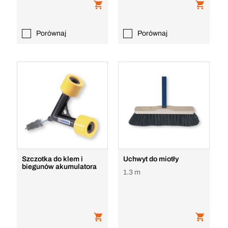
Porównaj
Porównaj
Szczotka do klem i
Uchwyt do miotły
biegunów akumulatora
1.3 m