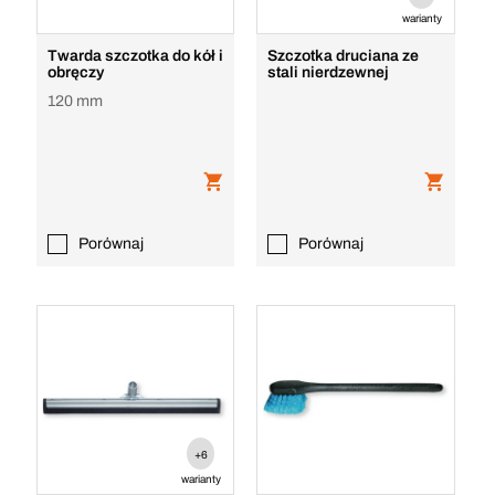
warianty
Twarda szczotka do kół i
Szczotka druciana ze
obręczy
stali nierdzewnej
120 mm
Porównaj
Porównaj
+6
warianty