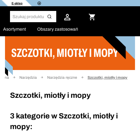
E-sklep
Asortyment
Obszary zastosowań
SZCZOTKI, MIOTŁY I MOPY
Filtruj
łówna
Narzędzia
Narzędzia ręczne
Szczotki, miotły i mopy
Szczotki, miotły i mopy
3 kategorie w
Szczotki, miotły i
mopy: