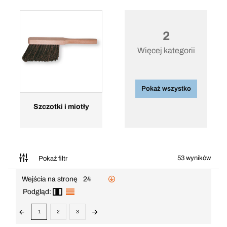
2
Więcej kategorii
Pokaż wszystko
Szczotki i miotły
53 wyników
Pokaż filtr
Wejścia na stronę
24
Podgląd:
1
2
3