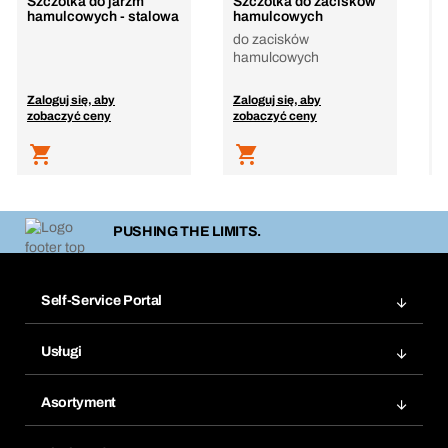
Szczotka do jarzm
Szczotka do zacisków
S
hamulcowych - stalowa
hamulcowych
m
do zacisków
s
hamulcowych
m
Zaloguj się, aby
Zaloguj się, aby
Z
zobaczyć ceny
zobaczyć ceny
z
PUSHING THE LIMITS.
Self-Service Portal
Zamówienia
Usługi
Faktury
Bera Moduł
Ponowne zamówienie
Asortyment
Bera Smart
Zamówienia cykliczne
Innowacje produktowe