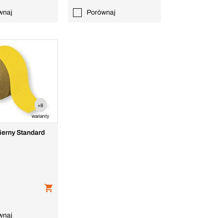
wnaj
Porównaj
+8
warianty
ierny Standard
wnaj