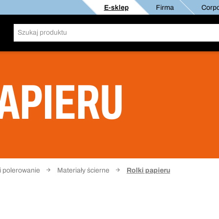
E-sklep
Firma
Corpo
PAPIERU
 i polerowanie
Materiały ścierne
Rolki papieru