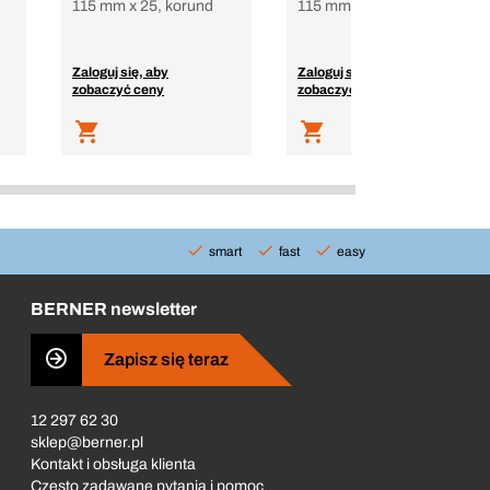
115 mm x 25, korund
115 mm x 10 m
Zaloguj się, aby
Zaloguj się, aby
zobaczyć ceny
zobaczyć ceny
smart
fast
easy
BERNER newsletter
Zapisz się teraz
12 297 62 30
sklep@berner.pl
Kontakt i obsługa klienta
Często zadawane pytania i pomoc