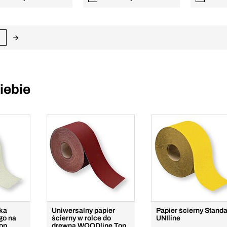
iebie
lka
Uniwersalny papier
Papier ścierny Stand
go na
ścierny w rolce do
UNIline
Top
drewna WOODline Top