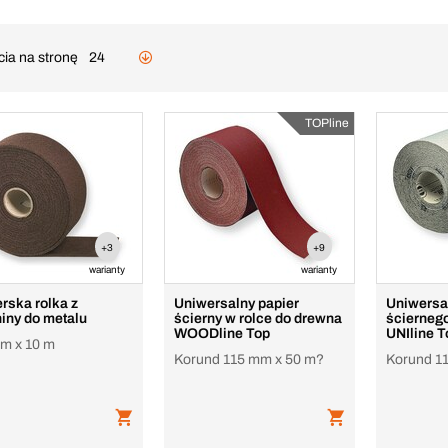
cia na stronę
24
TOPline
+3
+9
warianty
warianty
erska rolka z
Uniwersalny papier
Uniwersal
iny do metalu
ścierny w rolce do drewna
ścierneg
WOODline Top
UNIline T
m x 10 m
Korund 115 mm x 50 m?
Korund 1