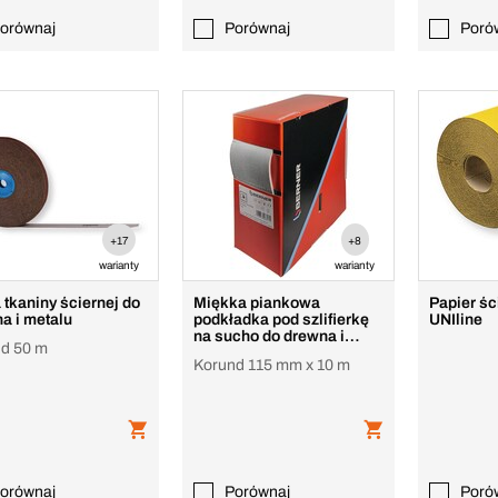
orównaj
Porównaj
Poró
+17
+8
warianty
warianty
 tkaniny ściernej do
Miękka piankowa
Papier śc
a i metalu
podkładka pod szlifierkę
UNIline
na sucho do drewna i
d 50 m
metalu
Korund 115 mm x 10 m
orównaj
Porównaj
Poró