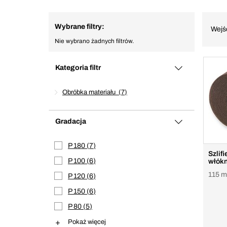
Wybrane filtry:
Wejś
Nie wybrano żadnych filtrów.
Kategoria filtr
Obróbka materiału
7
Gradacja
P 180
7
Szlifi
P 100
6
włókn
115 m
P 120
6
P 150
6
P 80
5
Pokaż więcej