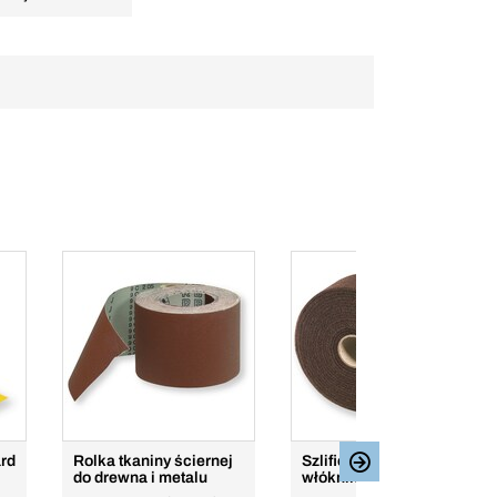
ard
Rolka tkaniny ściernej
Szlifierska rolka z
do drewna i metalu
włókniny do metalu