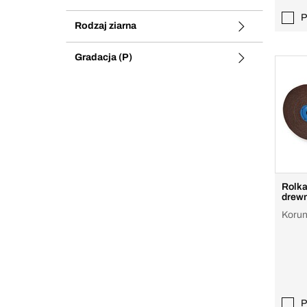
P
Rodzaj ziarna
Gradacja (P)
Rolka
drewn
Korun
P