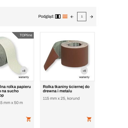
Podgląd:
1
TOPline
+8
+6
warianty
warianty
na rolka papieru
Rolka tkaniny ściernej do
o na sucho
drewna i metalu
op
115 mm x 25, korund
15 mm x 50 m