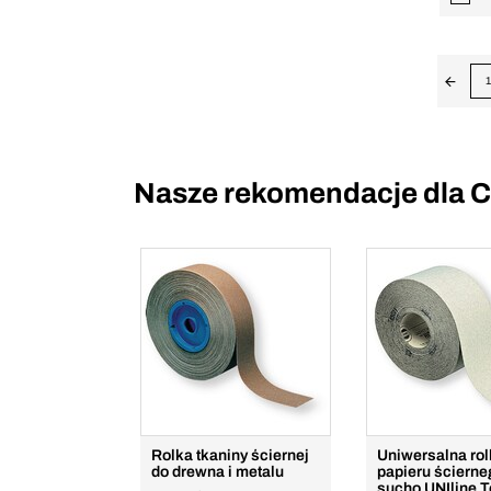
1
Nasze rekomendacje dla C
Rolka tkaniny ściernej
Uniwersalna ro
do drewna i metalu
papieru ścierne
sucho UNIline 