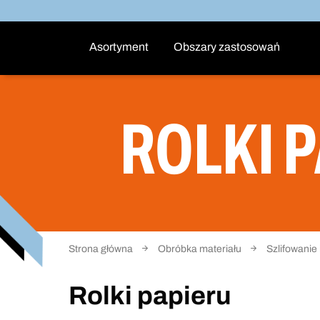
Asortyment
Obszary zastosowań
ROLKI 
Strona główna
Obróbka materiału
Szlifowanie
Rolki papieru