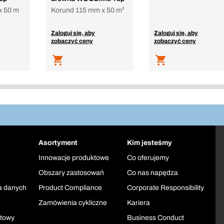
x 50 m
Korund 115 mm x 50 m²
Zaloguj się, aby
Zaloguj się, aby
zobaczyć ceny
zobaczyć ceny
Asortyment
Kim jesteśmy
Innowacje produktowe
Co oferujemy
Obszary zastosowań
Co nas napędza
a danych
Product Compliance
Corporate Responsibility
Zamówienia cykliczne
Kariera
ktowy
Business Conduct