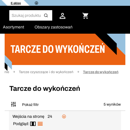
E-sklep
Asortyment
Obszary zastosowań
TARCZE DO WYKOŃCZEŃ
Filtruj
owanie
Tarcze czyszczące i do wykończeń
Tarcze do wykończeń
Tarcze do wykończeń
5 wyników
Pokaż filtr
Wejścia na stronę
24
Podgląd: