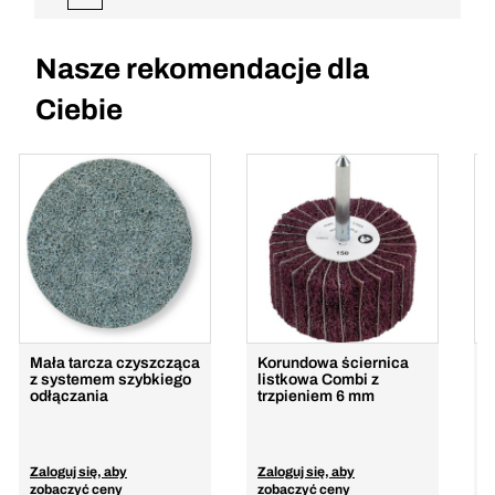
Nasze rekomendacje dla
Ciebie
Mała tarcza czyszcząca
Korundowa ściernica
K
z systemem szybkiego
listkowa Combi z
l
odłączania
trzpieniem 6 mm
n
Zaloguj się, aby
Zaloguj się, aby
Z
zobaczyć ceny
zobaczyć ceny
z