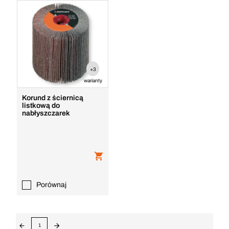
+3
warianty
Korund z ściernicą
listkową do
nabłyszczarek
Porównaj
1