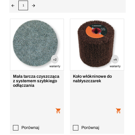
1
+2
+4
warianty
warianty
Mała tarcza czyszcząca
Koło włókninowe do
z systemem szybkiego
nabłyszczarek
odłączania
Porównaj
Porównaj