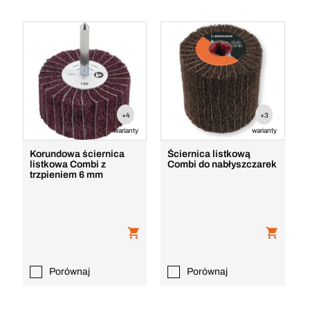
+4
+3
warianty
warianty
Korundowa ściernica
Ściernica listkową
listkowa Combi z
Combi do nabłyszczarek
trzpieniem 6 mm
Porównaj
Porównaj