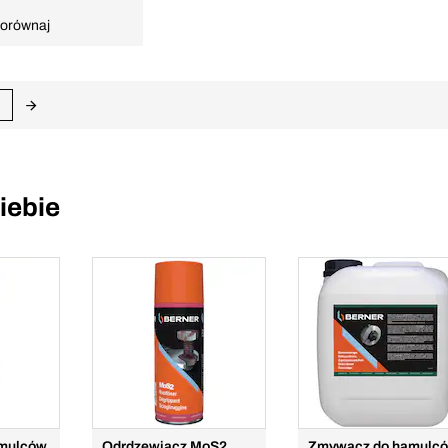
orównaj
iebie
mulców
Odrdzewiacz MoS2
Zmywacz do hamulc