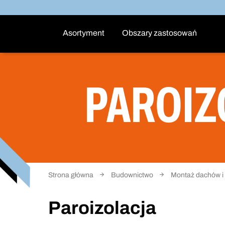
Asortyment
Obszary zastosowań
PAROIZ
Strona główna
Budownictwo
Montaż dachów i 
Paroizolacja