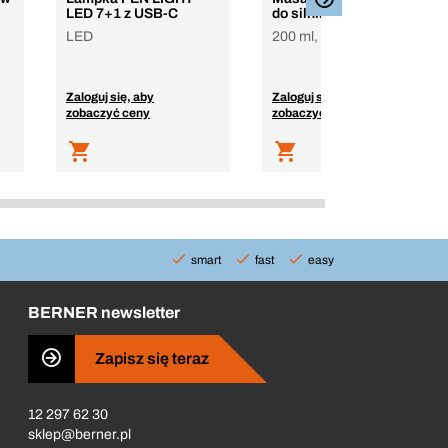
LED 7+1 z USB-C
do silników
LED
200 ml, czarny, Kartusz
Zaloguj się, aby
Zaloguj się, aby
zobaczyć ceny
zobaczyć ceny
smart
fast
easy
BERNER newsletter
Zapisz się teraz
12 297 62 30
sklep@berner.pl