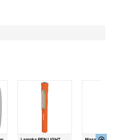
ów
Lampka PEN LIGHT
Masa uszczelniająca