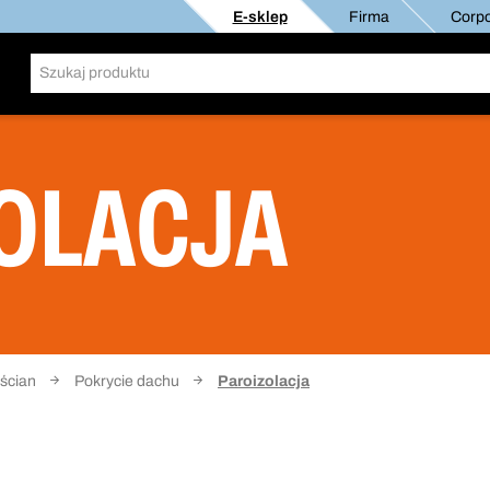
E-sklep
Firma
Corpo
OLACJA
ścian
Pokrycie dachu
Paroizolacja