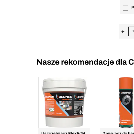
P
1
Nasze rekomendacje dla C
Uszczelniacz Flextight
Zmywacz do ha