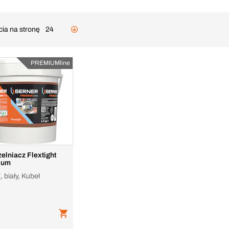
cia na stronę
24
PREMIUMline
elniacz Flextight
ium
, biały, Kubeł