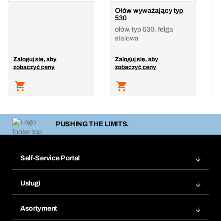
Ołów wyważający typ
O
530
w
ołów, typ 530, felga
o
stalowa
s
Zaloguj się, aby
Zaloguj się, aby
Z
zobaczyć ceny
zobaczyć ceny
z
PUSHING THE LIMITS.
Self-Service Portal
Zamówienia
Usługi
Faktury
Bera Moduł
Ponowne zamówienie
Asortyment
Bera Smart