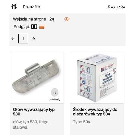
3 wyników
Pokaż filtr
Wejścia na stronę
24
Podgląd:
1
+7
warianty
Ołów wyważający typ
Środek wyważający do
530
ciężarówek typ 504
ołów, typ 530, felga
Type 504
stalowa