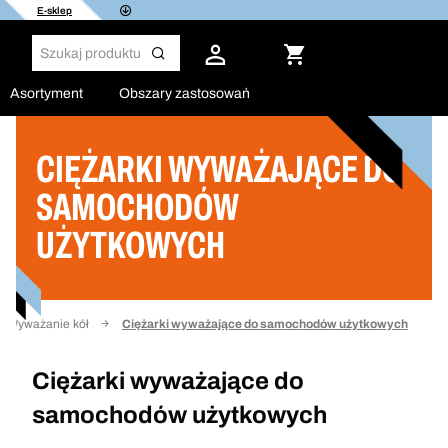
E-sklep
Asortyment
Obszary zastosowań
CIĘŻARKI WYWAŻAJĄCE DO
Filtruj
SAMOCHODÓW
UŻYTKOWYCH
Wyważanie kół
Ciężarki wyważające do samochodów użytkowych
Ciężarki wyważające do
samochodów użytkowych