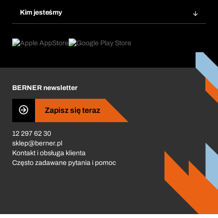
Zamówienia cykliczne
Innowacje produktowe
Chemiczna baza danych
Kim jesteśmy
Najczęściej zadawane pytania
Obszary zastosowań
eProcurement
Co oferujemy
Product Compliance
Doradca produktowy
Co nas napędza
Zamówienia cykliczne
Corporate Responsibility
Kariera
BERNER newsletter
Business Conduct
Zapisz się teraz
12 297 62 30
sklep@berner.pl
Kontakt i obsługa klienta
Często zadawane pytania i pomoc