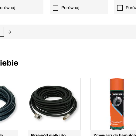
orównaj
Porównaj
Poró
iebie
do
Przewód giętki do
Zmywacz do hamulc