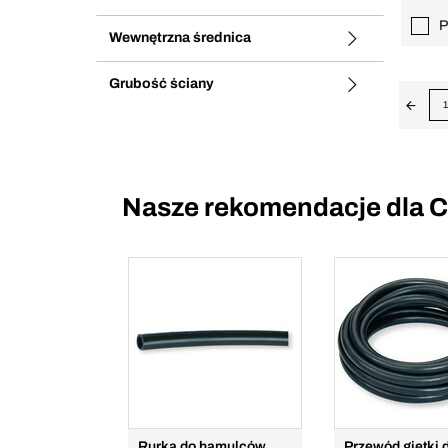
P
Wewnętrzna średnica
Grubość ściany
1
Nasze rekomendacje dla C
Rurka do hamulców
Przewód giętki 