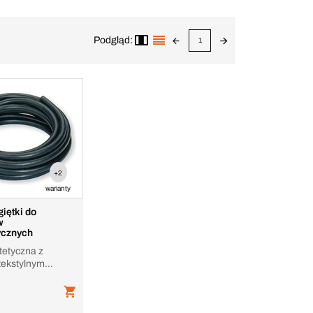
Podgląd:
1
+2
warianty
iętki do
w
ycznych
tetyczna z
tekstylnym
ym na ściskanie