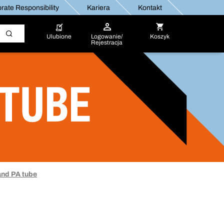
rate Responsibility
Kariera
Kontakt
Ulubione
Logowanie/
Koszyk
Rejestracja
 TUBE
and PA tube