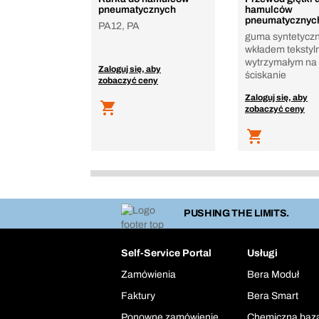
pneumatycznych
hamulców
pneumatycznyc
PA12, PA
guma syntetyczn
wkładem teksty
wytrzymałym na
Zaloguj się, aby
ściskanie
zobaczyć ceny
Zaloguj się, aby
zobaczyć ceny
PUSHING THE LIMITS.
Self-Service Portal
Usługi
Zamówienia
Bera Moduł
Faktury
Bera Smart
Ponowne zamówienie
Chemiczna baz