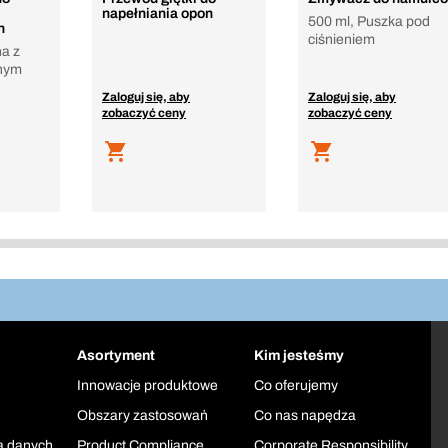
napełniania opon
500 ml, Puszka pod
h
ciśnieniem
a z
lnym
Zaloguj się, aby
Zaloguj się, aby
zobaczyć ceny
zobaczyć ceny
Asortyment
Kim jesteśmy
Innowacje produktowe
Co oferujemy
Obszary zastosowań
Co nas napędza
a danych
Product Compliance
Corporate Responsibility