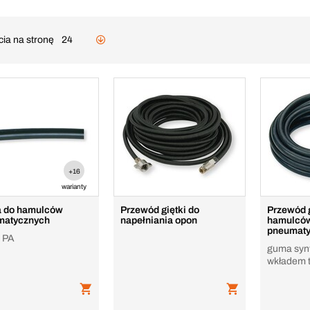
cia na stronę
24
+16
warianty
a do hamulców
Przewód giętki do
Przewód g
matycznych
napełniania opon
hamulcó
pneumat
 PA
guma syn
wkładem 
wytrzymał