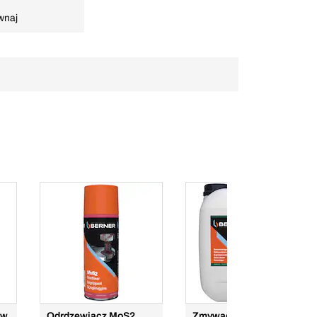
wnaj
ów
Odrdzewiacz MoS2
Zmywacz do hamulców