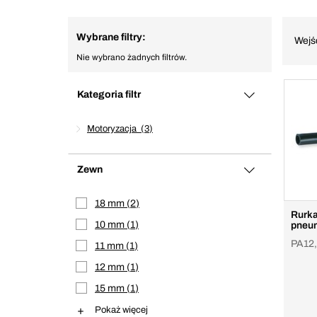
Wybrane filtry:
Wejś
Nie wybrano żadnych filtrów.
Kategoria filtr
Motoryzacja
3
Zewn
18 mm
2
Rurk
10 mm
1
pneu
PA12,
11 mm
1
12 mm
1
15 mm
1
Pokaż więcej