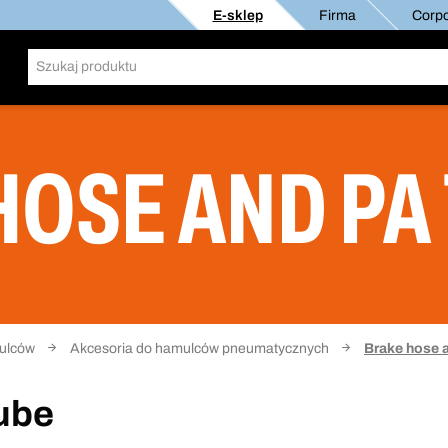
E-sklep
Firma
Corpo
HOSE AND PA
mulców
Akcesoria do hamulców pneumatycznych
Brake hose 
ube