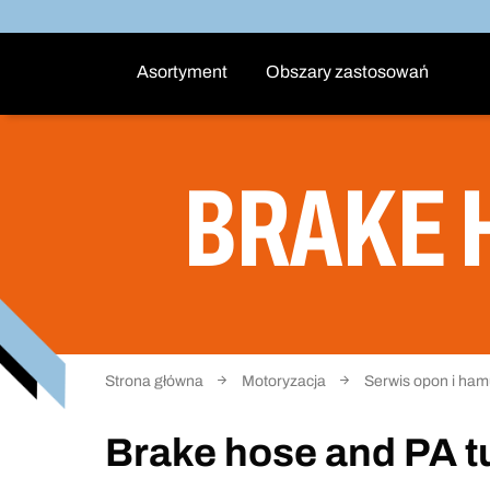
Asortyment
Obszary zastosowań
BRAKE 
Strona główna
Motoryzacja
Serwis opon i ha
Brake hose and PA t