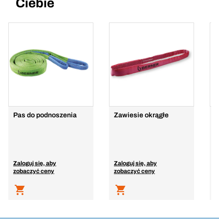
Ciebie
Pas do podnoszenia
Zawiesie okrągłe
Z
j
K
Zaloguj się, aby
Zaloguj się, aby
Z
zobaczyć ceny
zobaczyć ceny
z