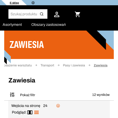
E-sklep
Asortyment
Obszary zastosowań
ZAWIESIA
Filtruj
yposażenie warsztatu
Transport
Pasy i zawiesia
Zawiesia
Zawiesia
12 wyników
Pokaż filtr
Wejścia na stronę
24
Podgląd: