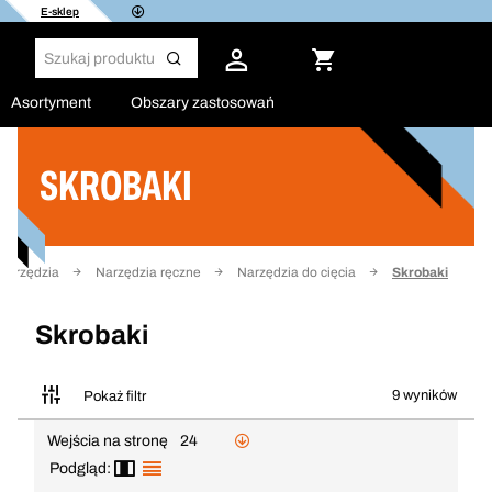
E-sklep
Asortyment
Obszary zastosowań
SKROBAKI
Filtruj
Narzędzia
Narzędzia ręczne
Narzędzia do cięcia
Skrobaki
Skrobaki
9 wyników
Pokaż filtr
Wejścia na stronę
24
Podgląd: