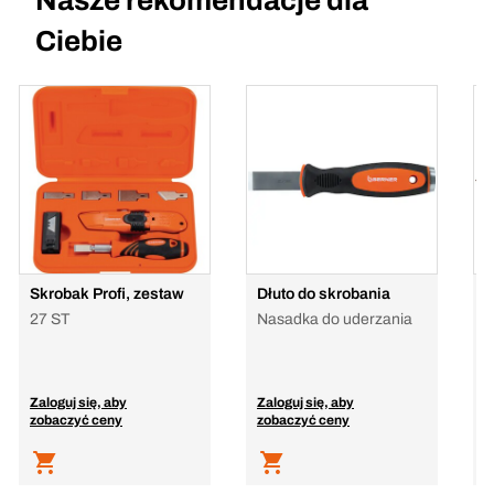
Nasze rekomendacje dla
Ciebie
Skrobak Profi, zestaw
Dłuto do skrobania
S
27 ST
Nasadka do uderzania
3
Zaloguj się, aby
Zaloguj się, aby
Z
zobaczyć ceny
zobaczyć ceny
z