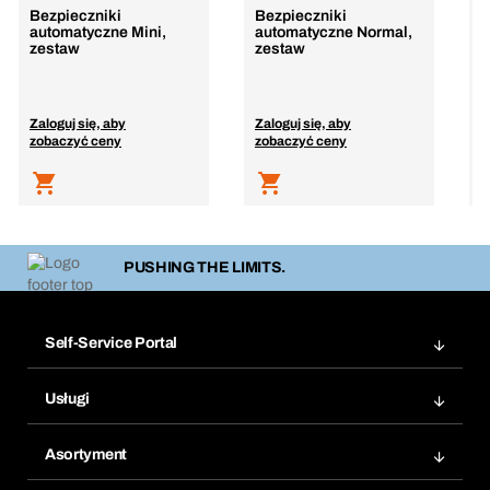
Bezpieczniki
Bezpieczniki
Z
automatyczne Mini,
automatyczne Normal,
5
zestaw
zestaw
c
Zaloguj się, aby
Zaloguj się, aby
Z
zobaczyć ceny
zobaczyć ceny
z
PUSHING THE LIMITS.
Self-Service Portal
Zamówienia
Usługi
Faktury
Bera Moduł
Ponowne zamówienie
Asortyment
Bera Smart
Zamówienia cykliczne
Innowacje produktowe