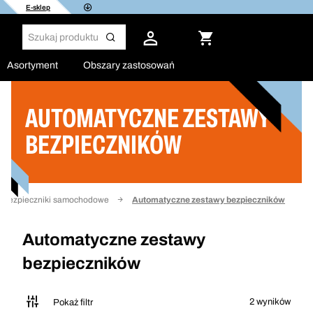
E-sklep
Asortyment
Obszary zastosowań
AUTOMATYCZNE ZESTAWY
Filtruj
BEZPIECZNIKÓW
Bezpieczniki samochodowe
Automatyczne zestawy bezpieczników
Automatyczne zestawy
bezpieczników
2 wyników
Pokaż filtr