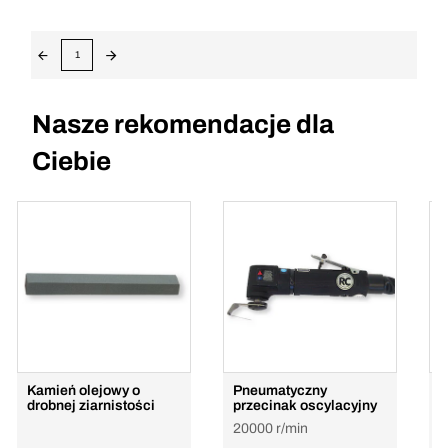
1
Nasze rekomendacje dla
Ciebie
Kamień olejowy o
Pneumatyczny
Z
drobnej ziarnistości
przecinak oscylacyjny
5
20000 r/min
c