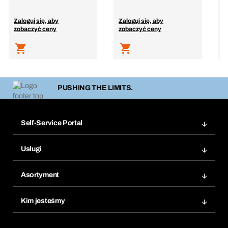
Zaloguj się, aby
Zaloguj się, aby
Z
zobaczyć ceny
zobaczyć ceny
z
PUSHING THE LIMITS.
Self-Service Portal
Zamówienia
Usługi
Faktury
Bera Moduł
Ponowne zamówienie
Asortyment
Bera Smart
Zamówienia cykliczne
Innowacje produktowe
Chemiczna baza danych
Kim jesteśmy
Najczęściej zadawane pytania
Obszary zastosowań
eProcurement
Co oferujemy
Product Compliance