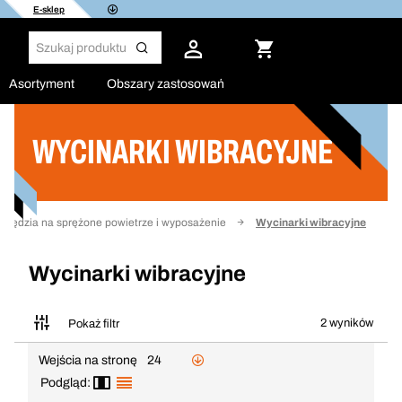
E-sklep
Asortyment
Obszary zastosowań
WYCINARKI WIBRACYJNE
Filtruj
rzędzia na sprężone powietrze i wyposażenie
Wycinarki wibracyjne
Wycinarki wibracyjne
2 wyników
Pokaż filtr
Wejścia na stronę
24
Podgląd: