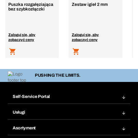
Puszka rozgałęziająca
Zestaw igieł 2 mm
Z
bez szybkozłączki
5
c
Zaloguj się, aby
Zaloguj się, aby
Z
zobaczyć ceny
zobaczyć ceny
z
PUSHING THE LIMITS.
Self-Service Portal
Zamówienia
Usługi
Faktury
Bera Moduł
Ponowne zamówienie
Asortyment
Bera Smart
Zamówienia cykliczne
Innowacje produktowe