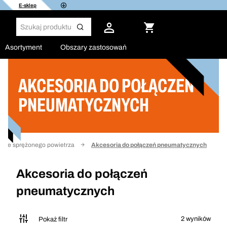
E-sklep
Asortyment
Obszary zastosowań
AKCESORIA DO POŁĄCZEŃ
Filtruj
PNEUMATYCZNYCH
lacje sprężonego powietrza
Akcesoria do połączeń pneumatycznych
Akcesoria do połączeń
pneumatycznych
2 wyników
Pokaż filtr