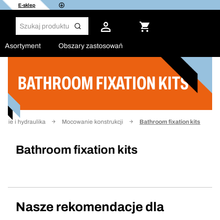
E-sklep
Asortyment
Obszary zastosowań
BATHROOM FIXATION KITS
Filtruj
anie i hydraulika
Mocowanie konstrukcji
Bathroom fixation kits
Bathroom fixation kits
Nasze rekomendacje dla