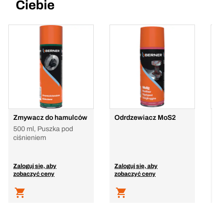
Ciebie
Zmywacz do hamulców
Odrdzewiacz MoS2
Z
500 ml, Puszka pod
ciśnieniem
Zaloguj się, aby
Zaloguj się, aby
Z
zobaczyć ceny
zobaczyć ceny
z